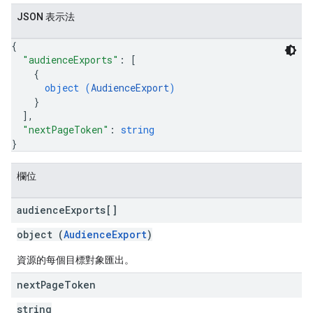
JSON 表示法
{
"audienceExports"
: 
[
{
object (
AudienceExport
)
}
]
,
"nextPageToken"
: 
string
}
欄位
audience
Exports[]
object (
AudienceExport
)
資源的每個目標對象匯出。
next
Page
Token
string