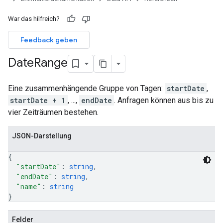
War das hilfreich?
Feedback geben
Date
Range
Eine zusammenhängende Gruppe von Tagen:
startDate
,
startDate + 1
, ...,
endDate
. Anfragen können aus bis zu
vier Zeiträumen bestehen.
JSON-Darstellung
{
"startDate"
: 
string
,
"endDate"
: 
string
,
"name"
: 
string
}
Felder