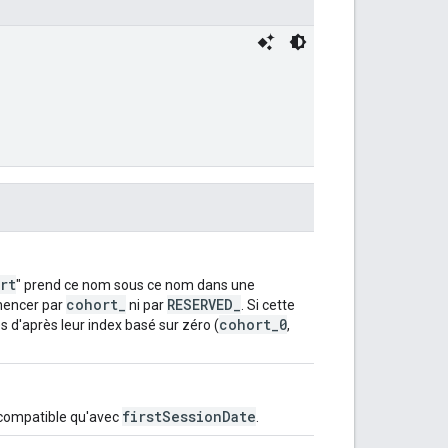
rt
" prend ce nom sous ce nom dans une
cohort_
RESERVED_
mmencer par
ni par
. Si cette
cohort_0
 d'après leur index basé sur zéro (
,
firstSessionDate
t compatible qu'avec
.