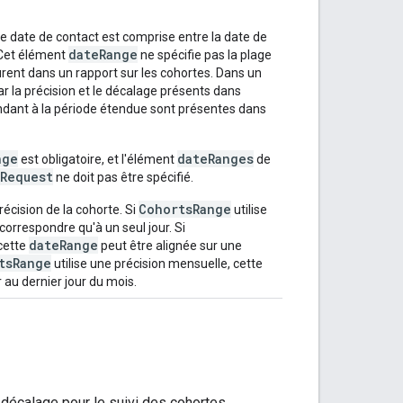
re date de contact est comprise entre la date de
dateRange
 Cet élément
ne spécifie pas la plage
ent dans un rapport sur les cohortes. Dans un
r la précision et le décalage présents dans
dant à la période étendue sont présentes dans
nge
dateRanges
est obligatoire, et l'élément
de
tRequest
ne doit pas être spécifié.
CohortsRange
récision de la cohorte. Si
utilise
correspondre qu'à un seul jour. Si
dateRange
cette
peut être alignée sur une
tsRange
utilise une précision mensuelle, cette
 au dernier jour du mois.
 décalage pour le suivi des cohortes.