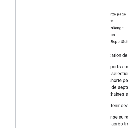
d'activité
Sur cette page
Protocole de mesure
Cohorte
Aperçu
CohortsRange
Événements de protocole
Précision
Changelog
CohortReportSet
API Admin
Spécification de
REST
RPC
Les rapports sur
Limites et quotas
pouvez sélection
Changelog
cette cohorte pe
Schéma du rapport sur
cohorte de sept
l'accès aux données
six prochaines 
API Data
Pour obtenir de
Aperçu
La réponse au ra
Limites et quotas
cohorte après t
Réponses d'erreur