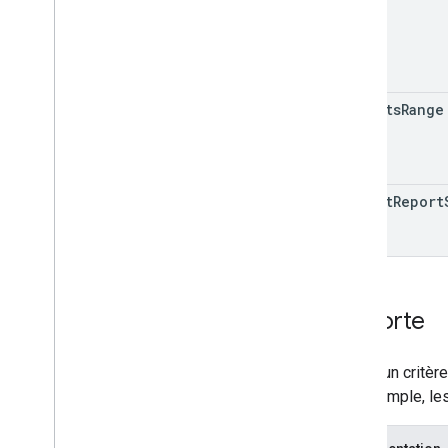
Metric
Header
Metric
Metadata
Metric
Type
Order
By
Pivot
cohorts
Range
Property
Quota
Response
Meta
Data
Row
Run
Pivot
Report
Response
cohort
Report
Run
Report
Response
v1alpha
Exportation vers Big
Query
Cohorte
Schémas d'exportation de données
Données d'attribution du trafic
Définit un critè
API User Deletion
Par exemple, le
Migrer depuis l'ancienne API User
Deletion