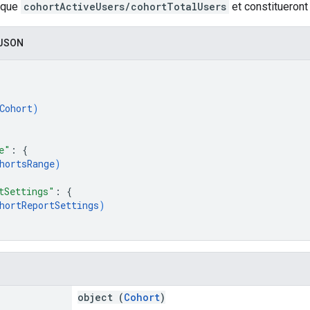
rique
cohortActiveUsers/cohortTotalUsers
et constitueront 
 JSON
Cohort
)
e"
: 
{
hortsRange
)
tSettings"
: 
{
hortReportSettings
)
object (
Cohort
)