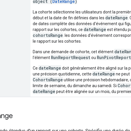
object (
DateRange
)
La cohorte sélectionne les utilisateurs dont la premiè
dateRange
début et la date de fin définies dans les
.
de dates complète des données d'événement qui figur
dateRange
rapport sur les cohortes, ce
est étendu pa
cohortsRange
. les données d'événement correspon
le rapport sur les cohortes.
dateRa
Dans une demande de cohorte, cet élément
RunReportRequest
RunPivotRepor
l'élément
ou
dateRange
Ce
doit généralement être aligné sur la p
dateRange
une précision quotidienne, cette
ne peut 
CohortsRange
utilise une précision hebdomadaire, 
Cohor
limite de semaine, du dimanche au samedi. Si
dateRange
peut être alignée sur un mois, du premier
ange
iode étendue d'un rapport sur une cohorte. Spécifie une durée de