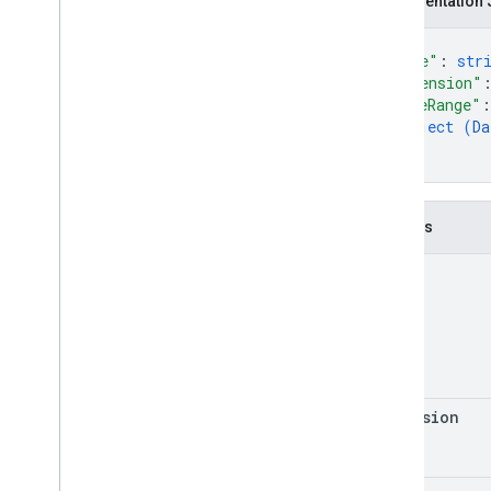
Représentation
{
"name"
: 
str
"dimension"
"dateRange"
:
object (
Da
}
}
Champs
name
dimension