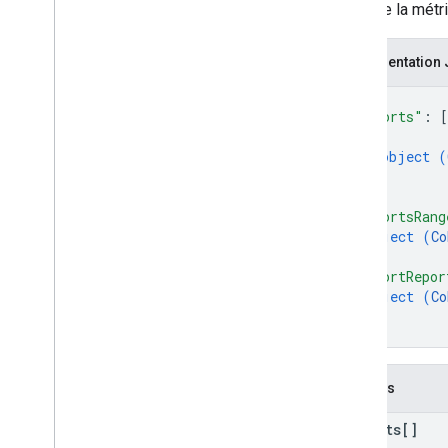
l'aide de la mét
Dimensions et métriques
ID de la propriété
Changelog
Représentation
v1beta
{
REST Resources
"cohorts"
: 
[
properties
{
properties
.
audience
Exports
object (
}
Types
]
,
Cohort
Spec
"cohortsRang
object (
Co
Comparison
}
,
Date
Range
"cohortRepor
Dimension
object (
Co
Dimension
Header
}
Dimension
Metadata
}
Dimension
Value
Filter
Expression
Champs
Metric
cohorts[]
Metric
Aggregation