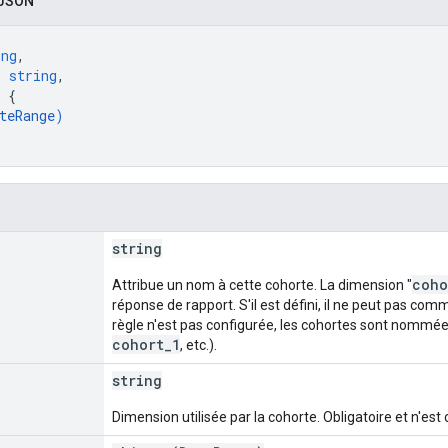
 JSON
ing
,
: 
string
,
 
{
teRange
)
string
coho
Attribue un nom à cette cohorte. La dimension "
réponse de rapport. S'il est défini, il ne peut pas co
règle n'est pas configurée, les cohortes sont nommées
cohort_1
, etc.).
string
Dimension utilisée par la cohorte. Obligatoire et n'es