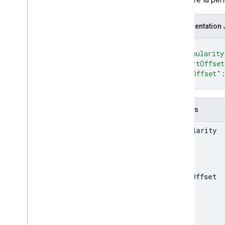
Représentation
{
"granularity
"startOffset
"endOffset"
}
Champs
granularity
start
Offset