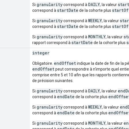
granularity
DAILY
star
Si
correspond à
, la valeur
startDate
startOf
correspond à
de la cohorte plus
granularity
WEEKLY
sta
Si
correspond à
, la valeur
startDate
startOf
correspond à
de la cohorte plus
granularity
MONTHLY
st
Si
correspond à
, la valeur
startDate
s
rapport correspond à
de la cohorte plus
integer
endOffset
Obligatoire.
indique la date de fin de la 
endOffset
peut correspondre à n'importe quel entie
comprise entre 5 et 10 afin que les rapports contienn
de précision suivantes.
granularity
DAILY
endD
Si
correspond à
, la valeur
endDate
endOffse
correspond à
de la cohorte plus
granularity
WEEKLY
end
Si
correspond à
, la valeur
endDate
endOffse
correspond à
de la cohorte plus
granularity
MONTHLY
en
Si
correspond à
, la valeur
endDate
endOffse
correspond à
de la cohorte plus