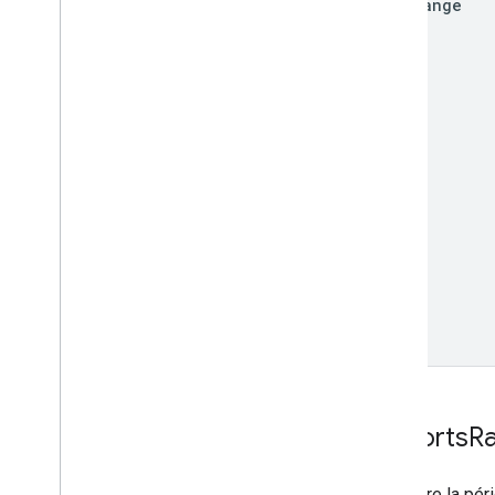
date
Range
Cohorts
R
Configure la pér