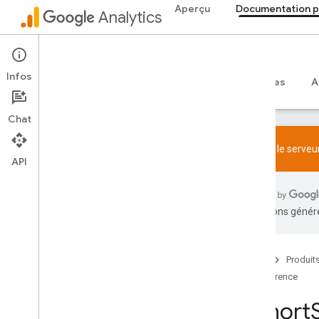
Aperçu
Documentation p
Analytics
Data API
Infos
Guides
Référence
Bibliothèques et exemples
A
Chat
Essayez le serveur
API
Aperçu
Règlement concernant le SDK et la
traductions généré
fonctionnalité User-ID
Limites et quotas
Accueil
Produit
Création de balises
Référence
Configuration
Événements recommandés
Cohort
Événements recommandés par secteur