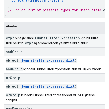
object (
FunnelEventFilter
)
}
// End of list of possible types for union field 
exp
}
Alanlar
expr
Funnel
Filter
Expression
birleşik alanı.
için bir filtre
expr
türü belirtin.
aşağıdakilerden yalnızca biri olabilir:
and
Group
object (
FunnelFilterExpressionList
)
andGroup
içindeki FunnelFilterExpression'ların VE ilişkisi vardır.
or
Group
object (
FunnelFilterExpressionList
)
orGroup
içindeki FunnelFilterExpression'lar VEYA ilişkisine
sahiptir.
not
Expression