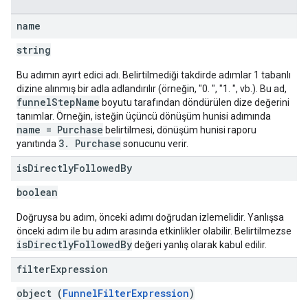
name
string
Bu adımın ayırt edici adı. Belirtilmediği takdirde adımlar 1 tabanlı
dizine alınmış bir adla adlandırılır (örneğin, "0. ", "1. ", vb.). Bu ad,
funnelStepName
boyutu tarafından döndürülen dize değerini
tanımlar. Örneğin, isteğin üçüncü dönüşüm hunisi adımında
name = Purchase
belirtilmesi, dönüşüm hunisi raporu
3. Purchase
yanıtında
sonucunu verir.
is
Directly
Followed
By
boolean
Doğruysa bu adım, önceki adımı doğrudan izlemelidir. Yanlışsa
önceki adım ile bu adım arasında etkinlikler olabilir. Belirtilmezse
isDirectlyFollowedBy
değeri yanlış olarak kabul edilir.
filter
Expression
object (
FunnelFilterExpression
)