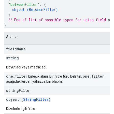
"betweenFilter"
: 
{
object (
BetweenFilter
)
}
// End of list of possible types for union field 
one
}
Alanlar
field
Name
string
Boyut adı veya metrik adı.
one
_
filter
one
_
filter
birleşik alanı. Bir filtre türü belirtin.
aşağıdakilerden yalnızca biri olabilir:
string
Filter
object (
StringFilter
)
Dizelerle ilgili filtre.