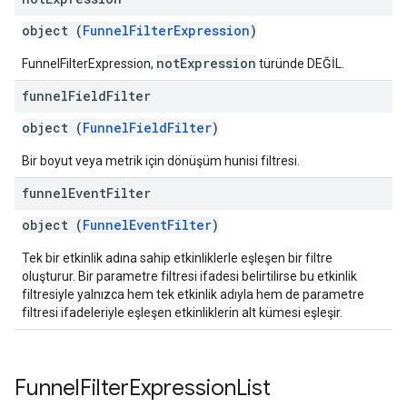
object (
FunnelFilterExpression
)
notExpression
FunnelFilterExpression,
türünde DEĞİL.
funnel
Field
Filter
object (
FunnelFieldFilter
)
Bir boyut veya metrik için dönüşüm hunisi filtresi.
funnel
Event
Filter
object (
FunnelEventFilter
)
Tek bir etkinlik adına sahip etkinliklerle eşleşen bir filtre
oluşturur. Bir parametre filtresi ifadesi belirtilirse bu etkinlik
filtresiyle yalnızca hem tek etkinlik adıyla hem de parametre
filtresi ifadeleriyle eşleşen etkinliklerin alt kümesi eşleşir.
Funnel
Filter
Expression
List