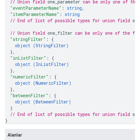
// Union field 
one_parameter
 can be only one of the
"eventParameterName"
: 
string
,
"itemParameterName"
: 
string
// End of list of possible types for union field 
on
// Union field 
one_filter
 can be only one of the fo
"stringFilter"
: 
{
object (
StringFilter
)
}
,
"inListFilter"
: 
{
object (
InListFilter
)
}
,
"numericFilter"
: 
{
object (
NumericFilter
)
}
,
"betweenFilter"
: 
{
object (
BetweenFilter
)
}
// End of list of possible types for union field 
one
}
Alanlar