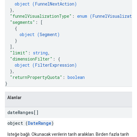
object (
FunnelNextAction
)
}
,
"funnelVisualizationType"
: 
enum (
FunnelVisualizatio
"segments"
: 
[
{
object (
Segment
)
}
]
,
"limit"
: 
string
,
"dimensionFilter"
: 
{
object (
FilterExpression
)
}
,
"returnPropertyQuota"
: 
boolean
}
Alanlar
date
Ranges[]
object (
DateRange
)
İsteğe bağlı. Okunacak verilerin tarih aralıkları. Birden fazla tarih