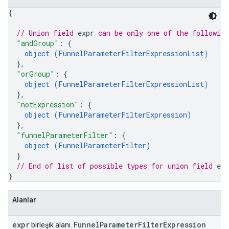
{
// Union field 
expr
 can be only one of the followin
"andGroup"
: 
{
object (
FunnelParameterFilterExpressionList
)
}
,
"orGroup"
: 
{
object (
FunnelParameterFilterExpressionList
)
}
,
"notExpression"
: 
{
object (
FunnelParameterFilterExpression
)
}
,
"funnelParameterFilter"
: 
{
object (
FunnelParameterFilter
)
}
// End of list of possible types for union field 
exp
}
Alanlar
expr
Funnel
Parameter
Filter
Expression
birleşik alanı.