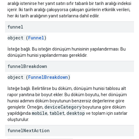
aralığı istenirse her yanıt satırı sıfır tabanlı bir tarih aralığı indeksi
içerir. İki tarih aralığı çakışıyorsa çakışan günlerin etkinlik verileri,
her iki tarih aralığının yanıt satırlarına dahil edilir.
funnel
object (
Funnel
)
İsteğe bağlı. Bu isteğin dönüşüm hunisinin yapılandırması. Bu
dönüşüm hunisi yapılandırması gereklidir.
funnel
Breakdown
object (
FunnelBreakdown
)
İsteğe bağlı. Belirtilirse bu döküm, dönüşüm hunisi tablosu alt
rapor yanıtına bir boyut ekler. Bu döküm boyutu, her dönüşüm
hunisi adımını döküm boyutunun benzersiz değerlerine göre
deviceCategory
genişletir. Örneğin,
boyutuna göre döküm
mobile
tablet
desktop
yapıldığında
,
,
ve toplam için satırlar
oluşturulur.
funnel
Next
Action