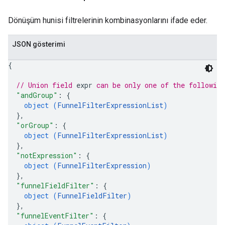
Dönüşüm hunisi filtrelerinin kombinasyonlarını ifade eder.
JSON gösterimi
{
// Union field 
expr
 can be only one of the followin
"andGroup"
: 
{
object (
FunnelFilterExpressionList
)
}
,
"orGroup"
: 
{
object (
FunnelFilterExpressionList
)
}
,
"notExpression"
: 
{
object (
FunnelFilterExpression
)
}
,
"funnelFieldFilter"
: 
{
object (
FunnelFieldFilter
)
}
,
"funnelEventFilter"
: 
{