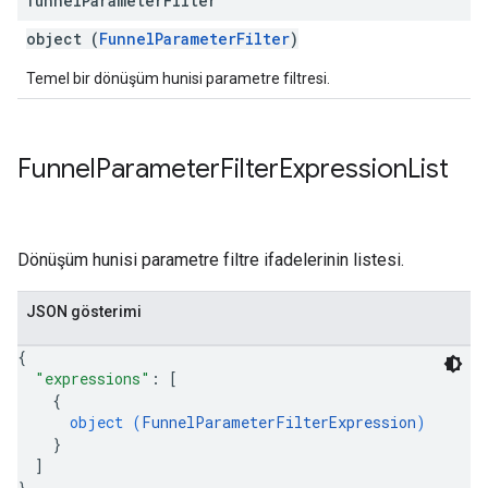
funnel
Parameter
Filter
object (
FunnelParameterFilter
)
Temel bir dönüşüm hunisi parametre filtresi.
Funnel
Parameter
Filter
Expression
List
Dönüşüm hunisi parametre filtre ifadelerinin listesi.
JSON gösterimi
{
"expressions"
: 
[
{
object (
FunnelParameterFilterExpression
)
}
]
}