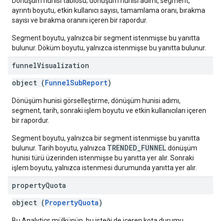
Dönüşüm hunisi tablosu; dönüşüm hunisi adımı, segment,
ayrıntı boyutu, etkin kullanıcı sayısı, tamamlama oranı, bırakma
sayısı ve bırakma oranını içeren bir rapordur.
Segment boyutu, yalnızca bir segment istenmişse bu yanıtta
bulunur. Döküm boyutu, yalnızca istenmişse bu yanıtta bulunur.
funnel
Visualization
object (
FunnelSubReport
)
Dönüşüm hunisi görselleştirme, dönüşüm hunisi adımı,
segment, tarih, sonraki işlem boyutu ve etkin kullanıcıları içeren
bir rapordur.
Segment boyutu, yalnızca bir segment istenmişse bu yanıtta
TRENDED_FUNNEL
bulunur. Tarih boyutu, yalnızca
dönüşüm
hunisi türü üzerinden istenmişse bu yanıtta yer alır. Sonraki
işlem boyutu, yalnızca istenmesi durumunda yanıtta yer alır.
property
Quota
object (
PropertyQuota
)
Bu Analytics mülkünün, bu isteği de içeren kota durumu.