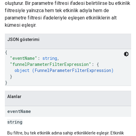
oluşturur. Bir parametre filtresi ifadesi belirtilirse bu etkinlik
filtresiyle yalnızca hem tek etkinlik adıyla hem de
parametre filtresi ifadeleriyle eşleşen etkinliklerin alt
kümesi eşleşir.
JSON gösterimi
{
"eventName"
: 
string
,
"funnelParameterFilterExpression"
: 
{
object (
FunnelParameterFilterExpression
)
}
}
Alanlar
event
Name
string
Bu filtre, bu tek etkinlik adına sahip etkinliklerle eşleşir. Etkinlik