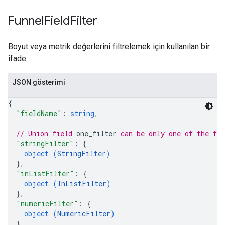
Funnel
Field
Filter
Boyut veya metrik değerlerini filtrelemek için kullanılan bir
ifade.
JSON gösterimi
{
"fieldName"
: 
string
,
// Union field 
one_filter
 can be only one of the fo
"stringFilter"
: 
{
object (
StringFilter
)
}
,
"inListFilter"
: 
{
object (
InListFilter
)
}
,
"numericFilter"
: 
{
object (
NumericFilter
)
}
,