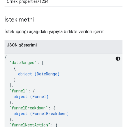
Örnek: properties/1234
İstek metni
İstek içeriği aşağıdaki yapıyla birlikte verileri içerir:
JSON gösterimi
{
"dateRanges"
: 
[
{
object (
DateRange
)
}
]
,
"funnel"
: 
{
object (
Funnel
)
}
,
"funnelBreakdown"
: 
{
object (
FunnelBreakdown
)
}
,
"funnelNextAction"
: 
{