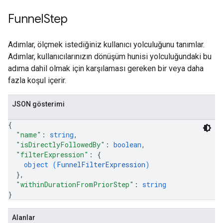
Funnel
Step
Adımlar, ölçmek istediğiniz kullanıcı yolculuğunu tanımlar.
Adımlar, kullanıcılarınızın dönüşüm hunisi yolculuğundaki bu
adıma dahil olmak için karşılaması gereken bir veya daha
fazla koşul içerir.
JSON gösterimi
{
"name"
: 
string
,
"isDirectlyFollowedBy"
: 
boolean
,
"filterExpression"
: 
{
object (
FunnelFilterExpression
)
}
,
"withinDurationFromPriorStep"
: 
string
}
Alanlar