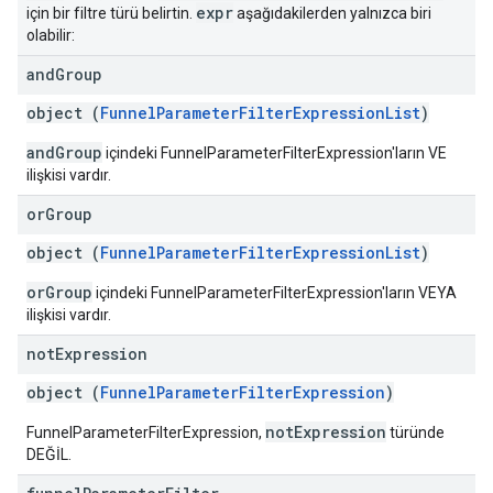
expr
için bir filtre türü belirtin.
aşağıdakilerden yalnızca biri
olabilir:
and
Group
object (
FunnelParameterFilterExpressionList
)
andGroup
içindeki FunnelParameterFilterExpression'ların VE
ilişkisi vardır.
or
Group
object (
FunnelParameterFilterExpressionList
)
orGroup
içindeki FunnelParameterFilterExpression'ların VEYA
ilişkisi vardır.
not
Expression
object (
FunnelParameterFilterExpression
)
notExpression
FunnelParameterFilterExpression,
türünde
DEĞİL.