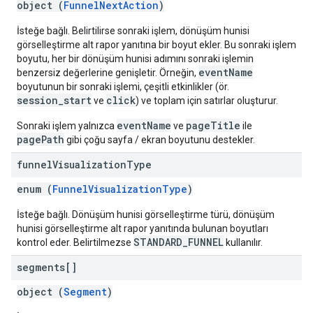
object (
FunnelNextAction
)
İsteğe bağlı. Belirtilirse sonraki işlem, dönüşüm hunisi
görselleştirme alt rapor yanıtına bir boyut ekler. Bu sonraki işlem
boyutu, her bir dönüşüm hunisi adımını sonraki işlemin
eventName
benzersiz değerlerine genişletir. Örneğin,
boyutunun bir sonraki işlemi, çeşitli etkinlikler (ör.
session_start
click
ve
) ve toplam için satırlar oluşturur.
eventName
pageTitle
Sonraki işlem yalnızca
ve
ile
pagePath
gibi çoğu sayfa / ekran boyutunu destekler.
funnel
Visualization
Type
enum (
FunnelVisualizationType
)
İsteğe bağlı. Dönüşüm hunisi görselleştirme türü, dönüşüm
hunisi görselleştirme alt rapor yanıtında bulunan boyutları
STANDARD_FUNNEL
kontrol eder. Belirtilmezse
kullanılır.
segments[]
object (
Segment
)