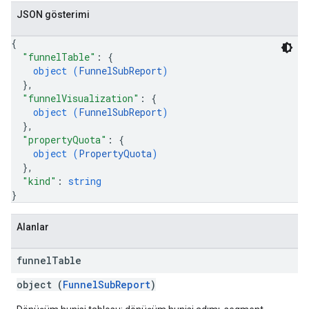
JSON gösterimi
{
"funnelTable"
: 
{
object (
FunnelSubReport
)
}
,
"funnelVisualization"
: 
{
object (
FunnelSubReport
)
}
,
"propertyQuota"
: 
{
object (
PropertyQuota
)
}
,
"kind"
: 
string
}
Alanlar
funnel
Table
object (
FunnelSubReport
)