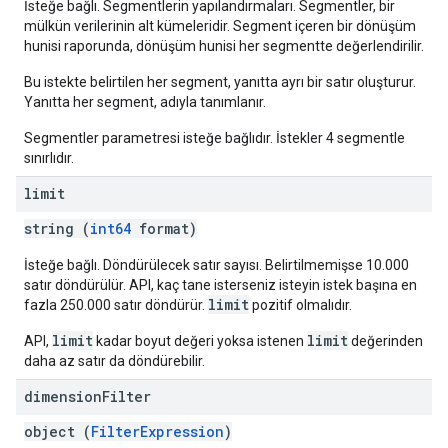
İsteğe bağlı. Segmentlerin yapılandırmaları. Segmentler, bir
mülkün verilerinin alt kümeleridir. Segment içeren bir dönüşüm
hunisi raporunda, dönüşüm hunisi her segmentte değerlendirilir.
Bu istekte belirtilen her segment, yanıtta ayrı bir satır oluşturur.
Yanıtta her segment, adıyla tanımlanır.
Segmentler parametresi isteğe bağlıdır. İstekler 4 segmentle
sınırlıdır.
limit
string (
int64
format)
İsteğe bağlı. Döndürülecek satır sayısı. Belirtilmemişse 10.000
satır döndürülür. API, kaç tane isterseniz isteyin istek başına en
limit
fazla 250.000 satır döndürür.
pozitif olmalıdır.
limit
limit
API,
kadar boyut değeri yoksa istenen
değerinden
daha az satır da döndürebilir.
dimension
Filter
object (
FilterExpression
)