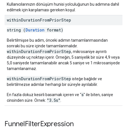
Kullanıcılarınızın dönüşüm hunisi yolculuğunun bu adımına dahil
edilmek için karşılaması gereken koşul.
within
Duration
From
Prior
Step
string (
Duration
format)
Belirtilmişse bu adım, önceki adımın tamamlanmasından
sonraki bu süre içinde tamamlanmalıdır.
withinDurationFromPriorStep
, mikrosaniye ayrıntı
düzeyinde uç noktayı içerir. Örneğin, 5 saniyelik bir süre 4,9 veya
5,0 saniyede tamamlanabilir ancak 5 saniye ve 1 mikrosaniyede
tamamlanamaz.
withinDurationFromPriorStep
isteğe bağlıdır ve
belirtilmezse adımlar herhangi bir süreyle ayrılabilir.
s
En fazla dokuz kesirli basamak içeren ve "
" ile biten, saniye
"3.5s"
cinsinden süre. Örnek:
.
Funnel
Filter
Expression