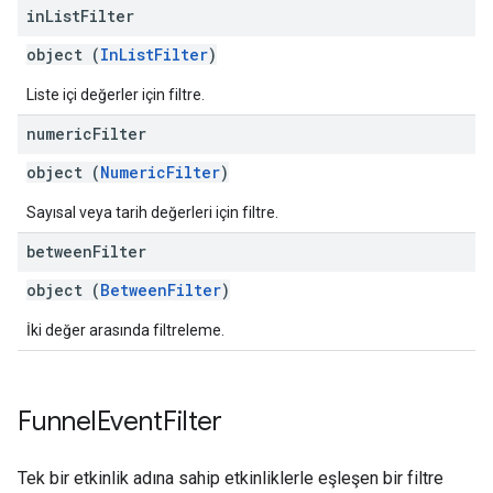
in
List
Filter
object (
InListFilter
)
Liste içi değerler için filtre.
numeric
Filter
object (
NumericFilter
)
Sayısal veya tarih değerleri için filtre.
between
Filter
object (
BetweenFilter
)
İki değer arasında filtreleme.
Funnel
Event
Filter
Tek bir etkinlik adına sahip etkinliklerle eşleşen bir filtre