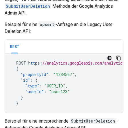
SubmitUserDeletion
Methode der Google Analytics
Admin API.
Beispiel für eine
upsert
-Anfrage an die Legacy User
Deletion API:
REST
POST
h
tt
ps
:
//analytics.googleapis.com/analytics/
{
"propertyId"
:
"1234567"
,
"id"
:
{
"type"
:
"USER_ID"
,
"userId"
:
"user123"
}
}
Beispiel für eine entsprechende
SubmitUserDeletion
-
Anfrage der Google Analytics Admin API: