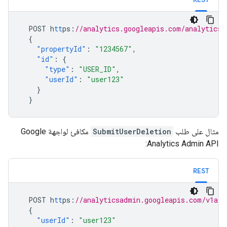
POST
h
tt
ps
:
//analytics.googleapis.com/analytics/
{
"propertyId"
:
"1234567"
,
"id"
:
{
"type"
:
"USER_ID"
,
"userId"
:
"user123"
}
}
مثال على طلب
SubmitUserDeletion
مكافئ لواجهة Google
Analytics Admin API:
REST
POST
h
tt
ps
:
//analyticsadmin.googleapis.com/v1alp
{
"userId"
:
"user123"