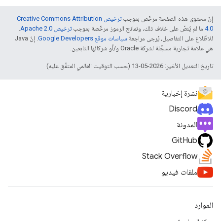
إنّ محتوى هذه الصفحة مرخّص بموجب
ترخيص Creative Commons Attribution
4.0‏
ما لم يُنصّ على خلاف ذلك، ونماذج الرموز مرخّصة بموجب
ترخيص Apache 2.0‏
.
للاطّلاع على التفاصيل، يُرجى مراجعة
سياسات موقع Google Developers‏
. إنّ Java
هي علامة تجارية مسجَّلة لشركة Oracle و/أو شركائها التابعين.
تاريخ التعديل الأخير: 2026-05-13 (حسب التوقيت العالمي المتفَّق عليه)
نشرة إخبارية
Discord
المدونة
GitHub
Stack Overflow
ملفات فيديو
الموارد