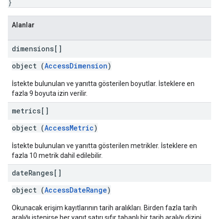
}
Alanlar
dimensions[]
object (
AccessDimension
)
İstekte bulunulan ve yanıtta gösterilen boyutlar. İsteklere en
fazla 9 boyuta izin verilir.
metrics[]
object (
AccessMetric
)
İstekte bulunulan ve yanıtta gösterilen metrikler. İsteklere en
fazla 10 metrik dahil edilebilir.
date
Ranges[]
object (
AccessDateRange
)
Okunacak erişim kayıtlarının tarih aralıkları. Birden fazla tarih
aralığı istenirse her yanıt satırı sıfır tabanlı bir tarih aralığı dizini