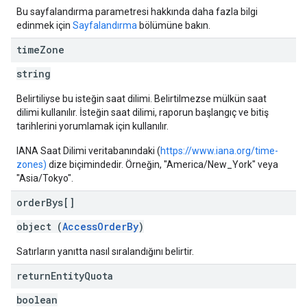
Bu sayfalandırma parametresi hakkında daha fazla bilgi
edinmek için
Sayfalandırma
bölümüne bakın.
time
Zone
string
Belirtiliyse bu isteğin saat dilimi. Belirtilmezse mülkün saat
dilimi kullanılır. İsteğin saat dilimi, raporun başlangıç ve bitiş
tarihlerini yorumlamak için kullanılır.
IANA Saat Dilimi veritabanındaki (
https://www.iana.org/time-
zones)
dize biçimindedir. Örneğin, "America/New_York" veya
"Asia/Tokyo".
order
Bys[]
object (
AccessOrderBy
)
Satırların yanıtta nasıl sıralandığını belirtir.
return
Entity
Quota
boolean