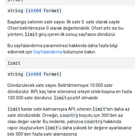
string (
int64
format)
Başlangıç satırının satır sayısı. İlk satır 0. satır olarak sayılır.
Ofset belirtilmezse 0 olarak değerlendirilir. Ofset sıfır ise bu
limit
yöntem,
giriş içeren ilk sonuç sayfasını döndürür.
Bu sayfalandırma parametresi hakkında daha fazla bilgi
edinmek için
Sayfalandırma
bölümüne bakın.
limit
string (
int64
format)
Döndürülecek satır sayısı. Belirtilmemişse 10.000 satır
döndürülür. API, kaç tane isterseniz isteyin istek başına en fazla
limit
100.000 satır döndürür.
pozitif olmalıdır.
limit
limit
kadar satır kalmamışsa API, istenen
'ten daha az
country
satır döndürebilir. Örneğin,
boyutu için 300'den az
country
olası değer vardır. Bu nedenle, yalnızca
hakkında
limit
rapor oluştururken
'ü daha yüksek bir değere ayarlasanız
bile 300'den fazla satır alamazsınız.