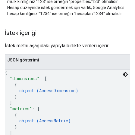
mülk kimliğiniz "123" ise örneğin "properties/123" olmalıdır.
Hesap düzeyinde istek göndermek için varlık, Google Analytics
hesap kimliğiniz "1234" ise örneğin "hesaplar/1234" olmalıdır.
İstek içeriği
İstek metni aşağıdaki yapıyla birlikte verileri içerir:
JSON gösterimi
{
"dimensions"
: 
[
{
object (
AccessDimension
)
}
]
,
"metrics"
: 
[
{
object (
AccessMetric
)
}
]
,