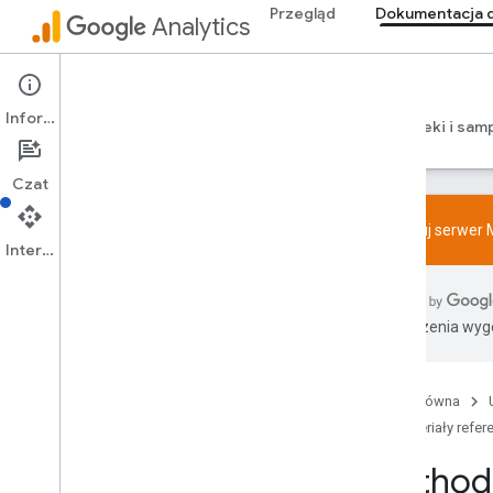
Przegląd
Dokumentacja d
Analytics
Admin API
Informacje
Przewodniki
Materiały referencyjne
Biblioteki i sam
Czat
Wypróbuj serwer M
Interfejs API
Przegląd
Zasady dotyczące funkcji pakietu SDK i
Tłumaczenia wyge
funkcji User-ID
Limity
Strona główna
Tagowanie
Materiały refer
Konfiguracja
Zalecane zdarzenia
Method:
Zalecane zdarzenia według branży