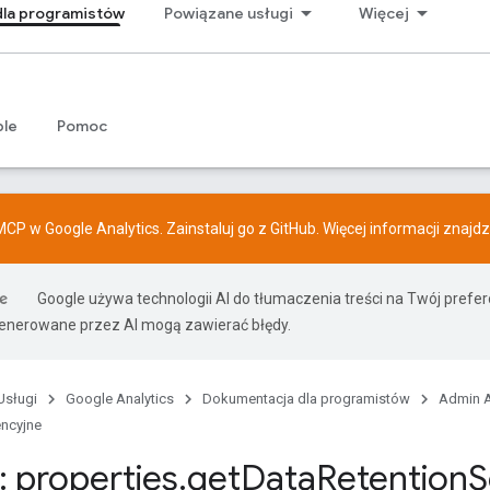
la programistów
Powiązane usługi
Więcej
ple
Pomoc
CP w Google Analytics. Zainstaluj go z
GitHub
. Więcej informacji znajd
Google używa technologii AI do tłumaczenia treści na Twój prefe
nerowane przez AI mogą zawierać błędy.
Usługi
Google Analytics
Dokumentacja dla programistów
Admin A
encyjne
 properties
.
get
Data
Retention
S