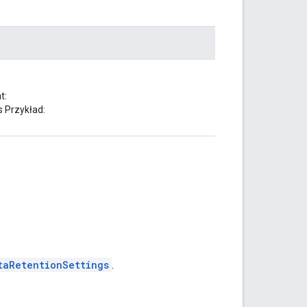
t:
 Przykład:
taRetentionSettings
.