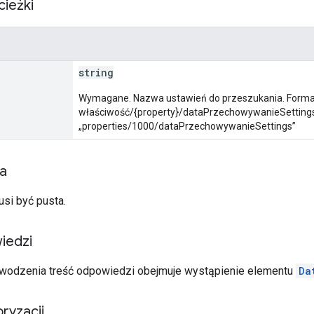
cieżki
string
Wymagane. Nazwa ustawień do przeszukania. Forma
właściwość/{property}/dataPrzechowywanieSettings
„properties/1000/dataPrzechowywanieSettings”
ia
usi być pusta.
iedzi
wodzenia treść odpowiedzi obejmuje wystąpienie elementu
Da
ryzacji