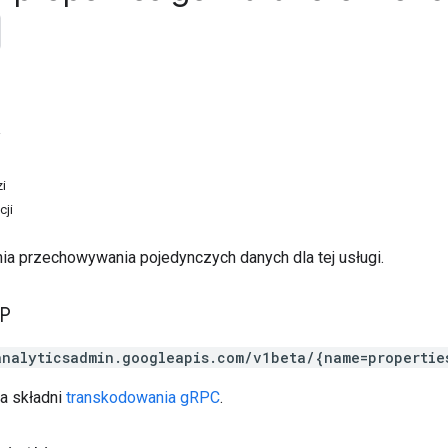
i
i
cji
ia przechowywania pojedynczych danych dla tej usługi.
TP
analyticsadmin.googleapis.com/v1beta/{name=propertie
a składni
transkodowania gRPC
.