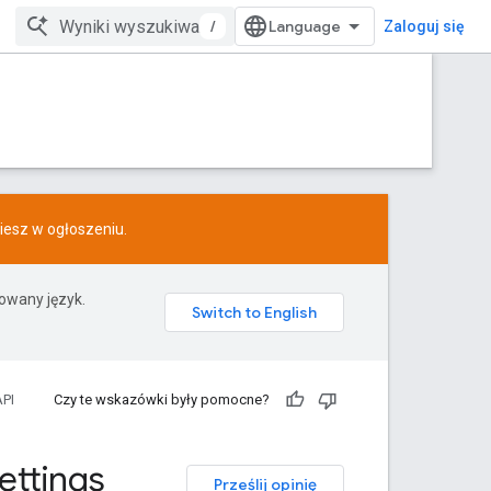
/
Zaloguj się
ziesz w
ogłoszeniu
.
rowany język.
PI
Czy te wskazówki były pomocne?
ettings
Prześlij opinię