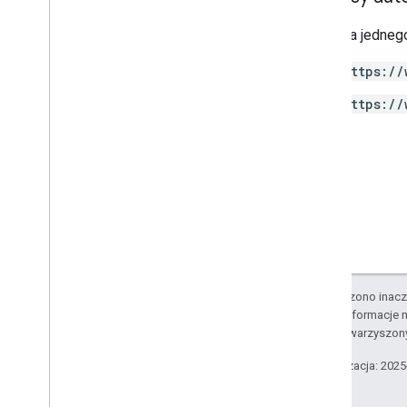
Access
Filter
Expression
Access
Metric
Wymaga jednego
Access
Order
By
https://
Data
Retention
Settings
Run
Access
Report
Response
https://
v1alpha
RPC
Limity
Historia zmian
Schemat raportu o dostępie do danych
Interfejs Data API
Przegląd
Limity
O ile nie stwierdzono inacze
Odpowiedzi na błędy
Szczegółowe informacje n
Wymiary i dane
podmiotów stowarzyszon
Identyfikator usługi
Ostatnia aktualizacja: 202
Historia zmian
v1beta