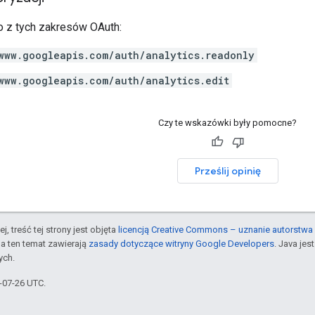
 z tych zakresów OAuth:
www.googleapis.com/auth/analytics.readonly
www.googleapis.com/auth/analytics.edit
Czy te wskazówki były pomocne?
Prześlij opinię
j, treść tej strony jest objęta
licencją Creative Commons – uznanie autorstwa 
a ten temat zawierają
zasady dotyczące witryny Google Developers
. Java je
ych.
5-07-26 UTC.