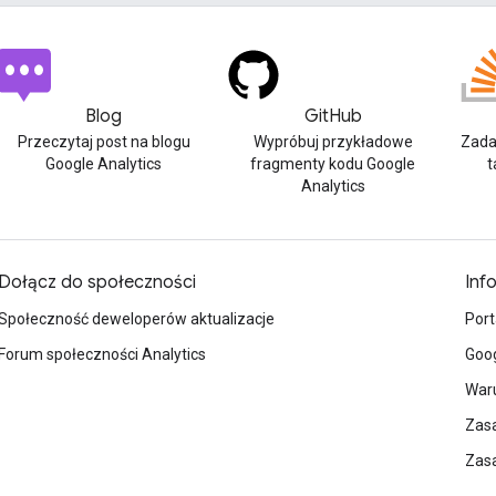
Blog
GitHub
Przeczytaj post na blogu
Wypróbuj przykładowe
Zada
Google Analytics
fragmenty kodu Google
t
Analytics
Dołącz do społeczności
Inf
Społeczność deweloperów aktualizacje
Port
Forum społeczności Analytics
Goog
Waru
Zasa
Zas