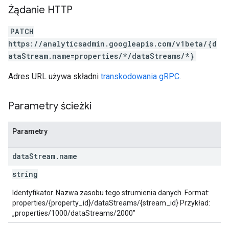
Żądanie HTTP
PATCH
https://analyticsadmin.googleapis.com/v1beta/{d
ataStream.name=properties/*/dataStreams/*}
Adres URL używa składni
transkodowania gRPC
.
Parametry ścieżki
Parametry
data
Stream
.
name
string
Identyfikator. Nazwa zasobu tego strumienia danych. Format:
properties/{property_id}/dataStreams/{stream_id} Przykład:
„properties/1000/dataStreams/2000”