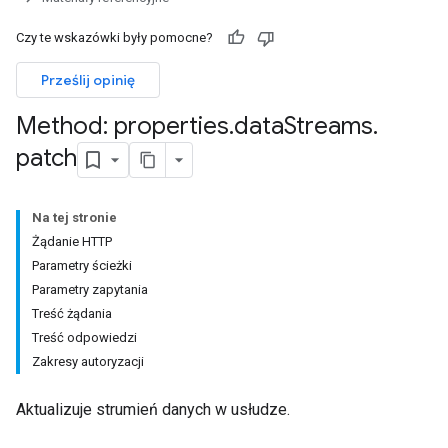
Czy te wskazówki były pomocne?
Prześlij opinię
Method: properties
.
data
Streams
.
patch
Na tej stronie
Żądanie HTTP
Parametry ścieżki
Parametry zapytania
Treść żądania
Treść odpowiedzi
Zakresy autoryzacji
rotocolSecrets
Aktualizuje strumień danych w usłudze.