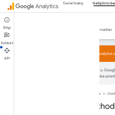
Genel bakış
Geliştirici be
Analytics
Admin API
Bilgi
Rehberler
Başvuru Kaynakları
Kitaplıklar ve örnekler
Sohbet
Google Analytics 
API
Genel bakış
SDK ve User ID ile ilgili özellik politikası
Yapay zeka çevirile
Sınırlar ve kotalar
Etiketleme
Ana Sayfa
Ürünl
Yapılandırma
Method:
Önerilen etkinlikler
İş sektörüne göre önerilen etkinlikler