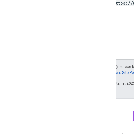
https://
RPC
Sınırlar ve kotalar
Değişiklik günlüğü
Veri Erişimi rapor şeması
Data API
Genel bakış
Sınırlar ve kotalar
Hata Yanıtları
Aksi belirtilmediği sürece 
Boyutlar ve Metrikler
Google Developers Site Poli
Mülk Kimliği
Son güncelleme tarihi: 202
Değişiklik günlüğü
v1beta
v1alpha
Big
Query dışa aktarma
Veri dışa aktarma şemaları
Bülten
Discord
Trafik ilişkilendirme verileri