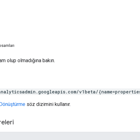
psamları
am olup olmadığına bakın.
analyticsadmin.googleapis.com/v1beta/{name=propertie
Dönüştürme
söz dizimini kullanır.
eleri