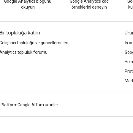
Google Analytics blogunu
Google Analytics kod
Goo
okuyun
örneklerini deneyin
ku
Bir topluluğa katılın
Ürün
Geliştirici topluluğu ve güncellemeleri
İş or
Analytics topluluk forumu
Goog
Hizm
Prot
Mark
 Platform
Google AI
Tüm ürünler