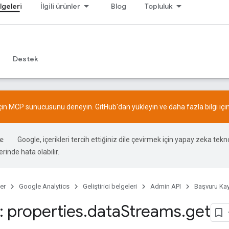
lgeleri
İlgili ürünler
Blog
Topluluk
Destek
için MCP sunucusunu deneyin.
GitHub
'dan yükleyin ve daha fazla bilgi içi
Google, içerikleri tercih ettiğiniz dile çevirmek için yapay zeka teknol
rinde hata olabilir.
er
Google Analytics
Geliştirici belgeleri
Admin API
Başvuru Kay
 properties
.
data
Streams
.
get