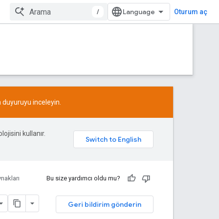
/
Oturum aç
n
duyuruyu
inceleyin.
ojisini kullanır.
nakları
Bu size yardımcı oldu mu?
Geri bildirim gönderin