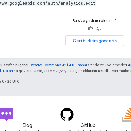
www.googleapis.com/auth/analytics.edit
Bu size yardımcı oldu mu?
Geri bildirim gönderin
bu sayfanın içeriği
Creative Commons Atıf 4.0 Lisansı
altında ve kod örnekleri
A
tikaları
'na göz atın. Java, Oracle ve/veya satış ortaklarının tescilli ticari markas
5-07-26 UTC.
Blog
GitHub