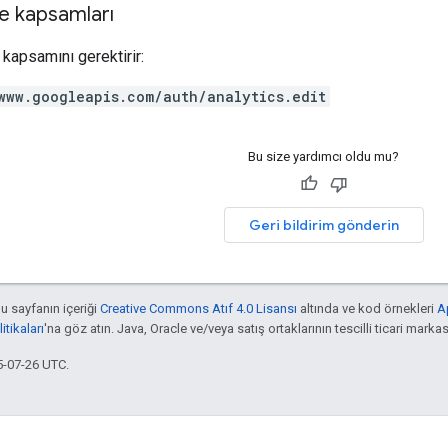
e kapsamları
kapsamını gerektirir:
www.googleapis.com/auth/analytics.edit
Bu size yardımcı oldu mu?
Geri bildirim gönderin
bu sayfanın içeriği
Creative Commons Atıf 4.0 Lisansı
altında ve kod örnekleri
A
tikaları
'na göz atın. Java, Oracle ve/veya satış ortaklarının tescilli ticari markas
5-07-26 UTC.