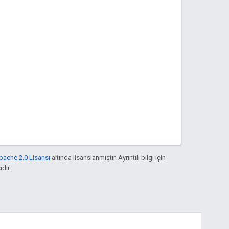
pache 2.0 Lisansı
altında lisanslanmıştır. Ayrıntılı bilgi için
ıdır.