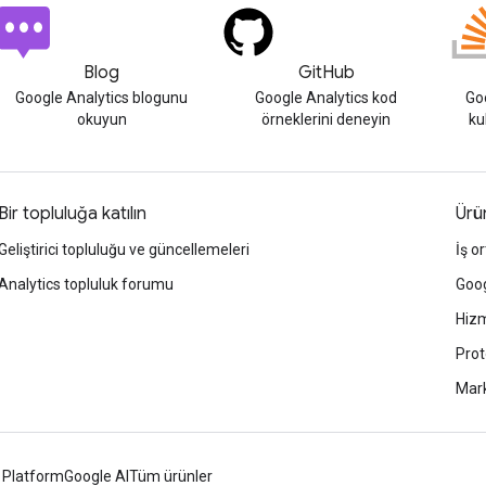
Blog
GitHub
Google Analytics blogunu
Google Analytics kod
Goo
okuyun
örneklerini deneyin
ku
Bir topluluğa katılın
Ürün
Geliştirici topluluğu ve güncellemeleri
İş or
Analytics topluluk forumu
Goog
Hizm
Prot
Mark
 Platform
Google AI
Tüm ürünler