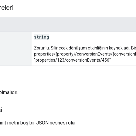
eleri
string
Zorunlu. Silinecek dönüşüm etkinliğinin kaynak adı. Bi
properties/{property}/conversionEvents/{conversion
"properties/123/conversionEvents/456"
lmalıdır.
i
yanıt metni boş bir JSON nesnesi olur.