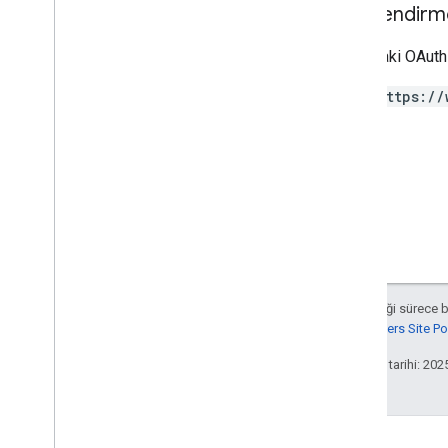
Yetkilendirm
RPC
Sınırlar ve kotalar
Aşağıdaki OAuth 
Değişiklik günlüğü
Veri Erişimi rapor şeması
https://
Data API
Genel bakış
Sınırlar ve kotalar
Hata Yanıtları
Boyutlar ve Metrikler
Mülk Kimliği
Değişiklik günlüğü
Aksi belirtilmediği sürece 
v1beta
Google Developers Site Poli
v1alpha
Son güncelleme tarihi: 202
Big
Query dışa aktarma
Veri dışa aktarma şemaları
Trafik ilişkilendirme verileri