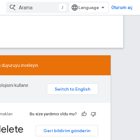
/
Oturum aç
n
duyuruyu
inceleyin.
ojisini kullanır.
nakları
Bu size yardımcı oldu mu?
elete
Geri bildirim gönderin