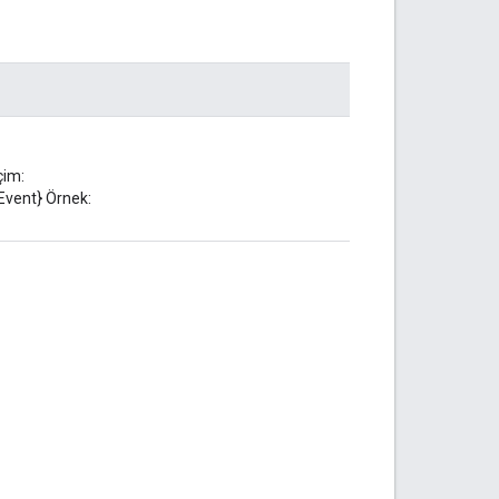
çim:
Event} Örnek: