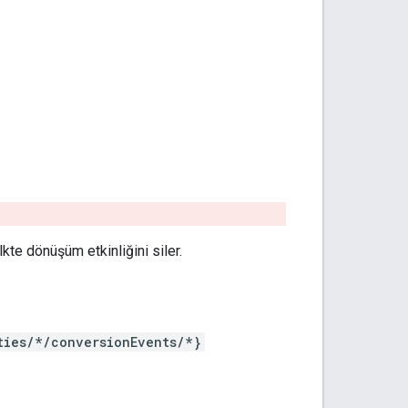
lkte dönüşüm etkinliğini siler.
ties/*/conversionEvents/*}