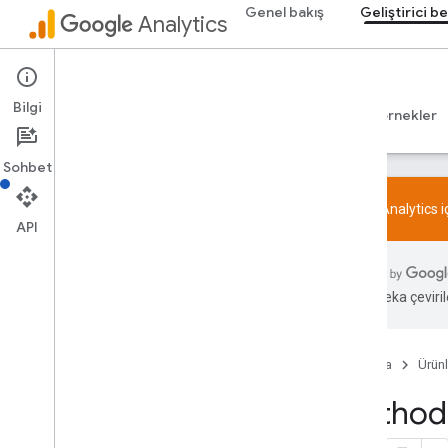
Genel bakış
Geliştirici be
Analytics
Admin API
Bilgi
Rehberler
Başvuru Kaynakları
Kitaplıklar ve örnekler
Sohbet
Google Analytics 
API
Genel bakış
SDK ve User ID ile ilgili özellik politikası
Yapay zeka çevirile
Sınırlar ve kotalar
Etiketleme
Ana Sayfa
Ürünl
Yapılandırma
Method:
Önerilen etkinlikler
İş sektörüne göre önerilen etkinlikler