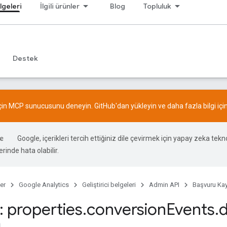
lgeleri
İlgili ürünler
Blog
Topluluk
Destek
için MCP sunucusunu deneyin.
GitHub
'dan yükleyin ve daha fazla bilgi içi
Google, içerikleri tercih ettiğiniz dile çevirmek için yapay zeka teknol
rinde hata olabilir.
er
Google Analytics
Geliştirici belgeleri
Admin API
Başvuru Kay
 properties
.
conversion
Events
.
d