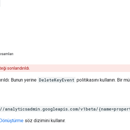
psamları
ği sonlandırıldı.
rıldı: Bunun yerine
DeleteKeyEvent
politikasını kullanın. Bir mü
://analyticsadmin.googleapis.com/v1beta/{name=proper
Dönüştürme
söz dizimini kullanır.