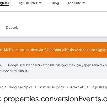
lgeleri
İlgili ürünler
Blog
Topluluk
Destek
için MCP sunucusunu deneyin.
GitHub
'dan yükleyin ve daha fazla bilgi içi
Google, içerikleri tercih ettiğiniz dile çevirmek için yapay zeka teknol
rinde hata olabilir.
er
Google Analytics
Geliştirici belgeleri
Admin API
Başvuru Kay
 properties
.
conversion
Events
.
c