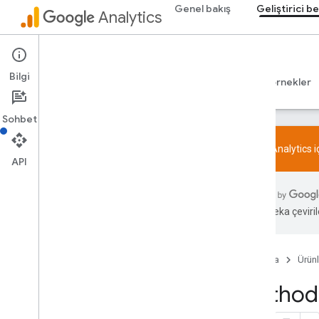
Genel bakış
Geliştirici be
Analytics
Admin API
Bilgi
Rehberler
Başvuru Kaynakları
Kitaplıklar ve örnekler
Sohbet
Google Analytics 
API
Genel bakış
SDK ve User ID ile ilgili özellik politikası
Yapay zeka çevirile
Sınırlar ve kotalar
Etiketleme
Ana Sayfa
Ürünl
Yapılandırma
Method:
Önerilen etkinlikler
İş sektörüne göre önerilen etkinlikler