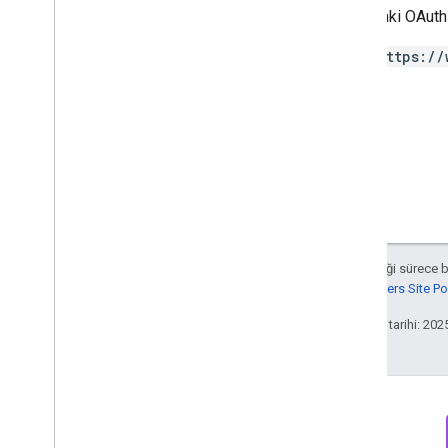
Aşağıdaki OAuth 
RPC
Sınırlar ve kotalar
https://
Değişiklik günlüğü
Veri Erişimi rapor şeması
Data API
Genel bakış
Sınırlar ve kotalar
Hata Yanıtları
Boyutlar ve Metrikler
Mülk Kimliği
Aksi belirtilmediği sürece 
Değişiklik günlüğü
Google Developers Site Poli
v1beta
Son güncelleme tarihi: 202
v1alpha
Big
Query dışa aktarma
Veri dışa aktarma şemaları
Trafik ilişkilendirme verileri