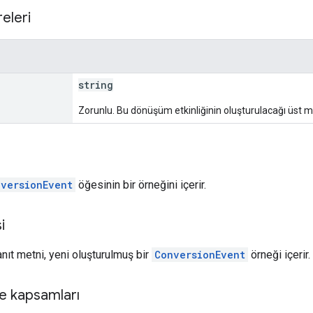
eleri
string
Zorunlu. Bu dönüşüm etkinliğinin oluşturulacağı üst m
versionEvent
öğesinin bir örneğini içerir.
i
anıt metni, yeni oluşturulmuş bir
ConversionEvent
örneği içerir.
e kapsamları