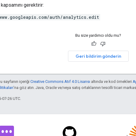
kapsamını gerektirir:
www.googleapis.com/auth/analytics.edit
Bu size yardımcı oldu mu?
Geri bildirim gönderin
bu sayfanın içeriği
Creative Commons Atıf 4.0 Lisansı
altında ve kod örnekleri
A
tikaları
'na göz atın. Java, Oracle ve/veya satış ortaklarının tescilli ticari markas
5-07-26 UTC.