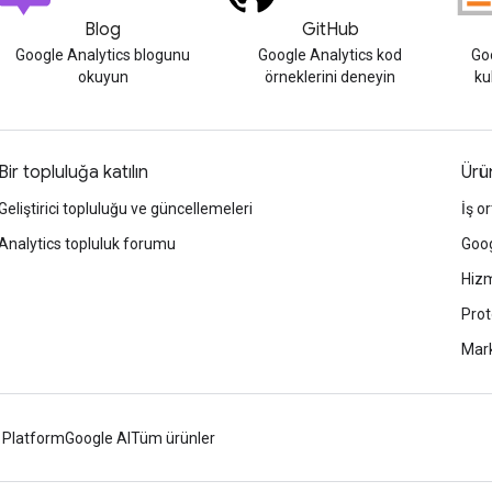
Blog
GitHub
Google Analytics blogunu
Google Analytics kod
Goo
okuyun
örneklerini deneyin
ku
Bir topluluğa katılın
Ürün
Geliştirici topluluğu ve güncellemeleri
İş or
Analytics topluluk forumu
Goog
Hizm
Prot
Mark
 Platform
Google AI
Tüm ürünler