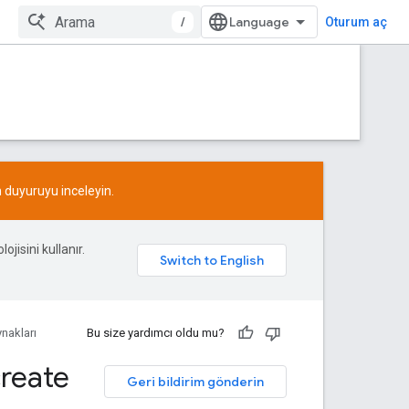
/
Oturum aç
n
duyuruyu
inceleyin.
ojisini kullanır.
nakları
Bu size yardımcı oldu mu?
reate
Geri bildirim gönderin