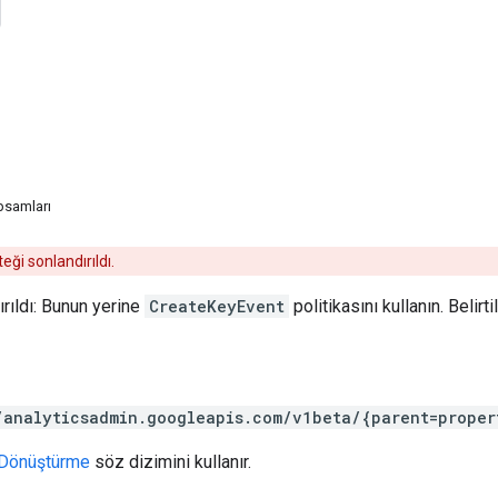
psamları
ği sonlandırıldı.
rıldı: Bunun yerine
CreateKeyEvent
politikasını kullanın. Belirt
/analyticsadmin.googleapis.com/v1beta/{parent=proper
Dönüştürme
söz dizimini kullanır.