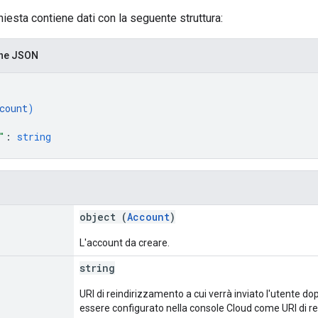
chiesta contiene dati con la seguente struttura:
one JSON
count
)
"
: 
string
object (
Account
)
L'account da creare.
string
URI di reindirizzamento a cui verrà inviato l'utente do
essere configurato nella console Cloud come URI di r