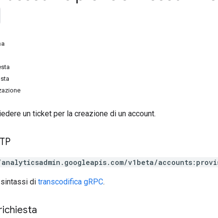
na
esta
osta
zzazione
iedere un ticket per la creazione di un account.
TTP
/analyticsadmin.googleapis.com/v1beta/accounts:provi
 sintassi di
transcodifica gRPC
.
richiesta