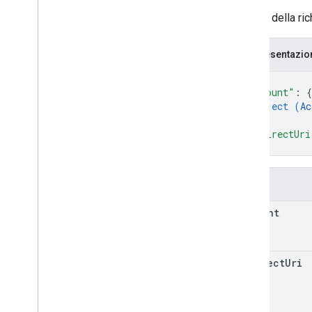
patch
Il corpo della ri
provision
Account
Ticket
run
Access
Report
search
Change
History
Events
Rappresentazi
properties
{
properties
.
conversion
Events
"account"
: 
{
properties
.
custom
Dimensions
object (
Ac
properties
.
custom
Metrics
}
,
"redirectUri
properties
.
data
Streams
}
properties
.
data
Streams
.
measurement
Protocol
Secrets
properties
.
firebase
Links
Campi
properties
.
google
Ads
Links
account
properties
.
key
Events
Types
Access
Date
Range
redirect
Uri
Access
Dimension
Access
Filter
Expression
Access
Metric