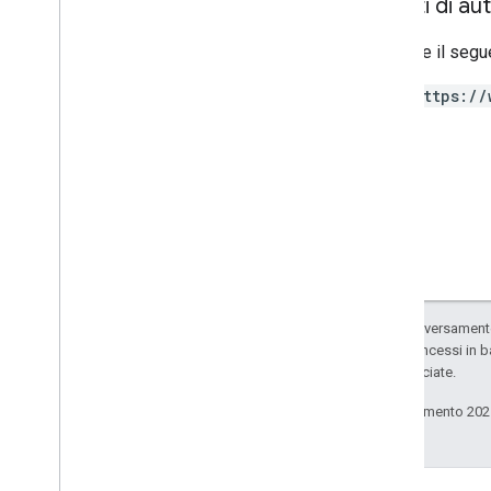
Ambiti di au
Esportazione in Big
Query
Richiede il segu
Schemi di esportazione dei dati
Dati sull'attribuzione del traffico
https://
API User Deletion
Esegui la migrazione dall'API User
Deletion precedente
Salvo quando diversamente 
codice sono concessi in b
delle sue consociate.
Ultimo aggiornamento 202