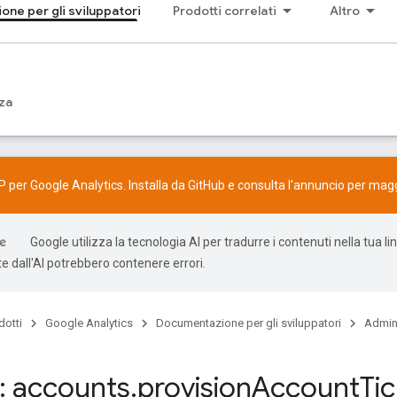
ne per gli sviluppatori
Prodotti correlati
Altro
za
P per Google Analytics. Installa da
GitHub
e consulta l'
annuncio
per maggi
Google utilizza la tecnologia AI per tradurre i contenuti nella tua li
e dall'AI potrebbero contenere errori.
dotti
Google Analytics
Documentazione per gli sviluppatori
Admin
 accounts
.
provision
Account
Ti