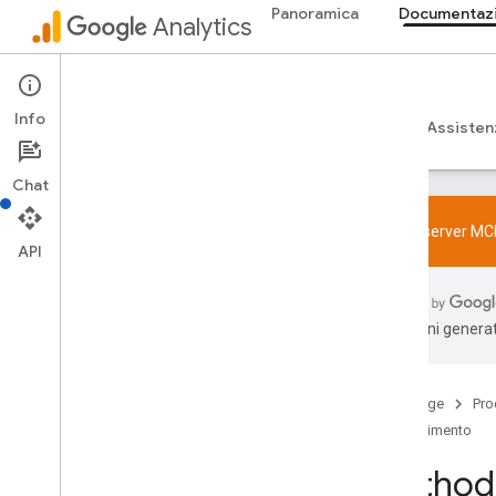
Panoramica
Documentazio
Analytics
Admin API
Info
Guide
Riferimento
Librerie ed esempi
Assisten
Chat
Prova il server MC
API
Panoramica
Norme relative alle funzionalità SDK e
traduzioni generat
User-ID
Limiti e quote
Home page
Pro
Codifica
Riferimento
Configurazione
Eventi consigliati
Method:
Eventi consigliati per verticale di attività