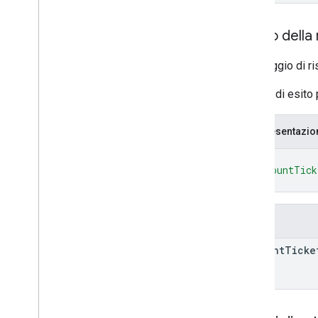
Access
Order
By
Data
Retention
Settings
Corpo della 
Run
Access
Report
Response
v1alpha
Messaggio di ri
RPC
In caso di esito 
Limiti e quote
Log delle modifiche
Schema del report di accesso ai dati
Rappresentazi
{
API di dati
"accountTick
Panoramica
}
Limiti e quote
Risposte di errore
Campi
Dimensioni e metriche
ID proprietà
account
Ticke
Log delle modifiche
v1beta
v1alpha