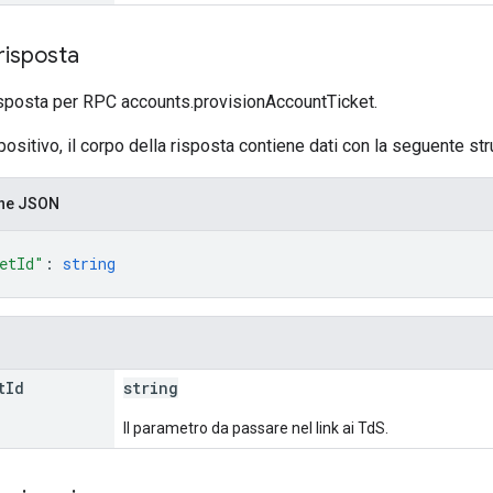
risposta
sposta per RPC accounts.provisionAccountTicket.
positivo, il corpo della risposta contiene dati con la seguente stru
one JSON
etId"
: 
string
t
Id
string
Il parametro da passare nel link ai TdS.