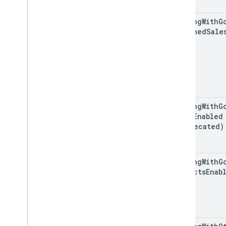
Veri dışa aktarma şemaları
Trafik ilişkilendirme verileri
sharing
With
G
Assigned
Sale
User Deletion API
Eski User Deletion API'den geçiş yapma
sharing
With
G
Sales
Enabled
(deprecated)
sharing
With
G
Products
Enab