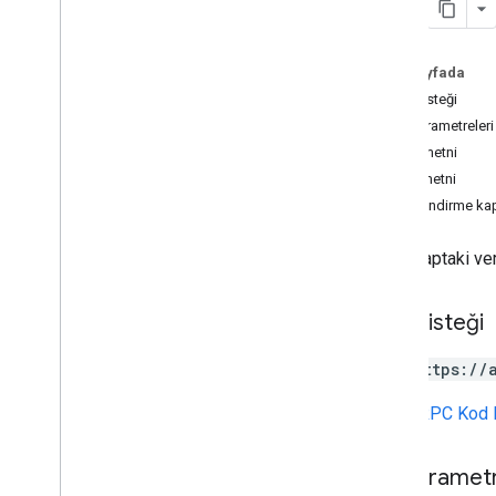
Measurement Protocol
Genel bakış
Bu sayfada
Protokol etkinlikleri
HTTP isteği
Değişiklik günlüğü
Yol parametreleri
İstek metni
Admin API
Yanıt metni
REST
Yetkilendirme ka
Overview
v1beta
Bir hesaptaki ver
REST Resources
accountSummaries
HTTP isteği
accounts
Overview
GET https://
delete
get
URL,
gRPC Kod 
getDataSharingSettings
list
Yol parametr
patch