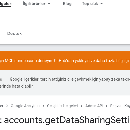
lgeleri
İlgili ürünler
Blog
Topluluk
Destek
için MCP sunucusunu deneyin.
GitHub
'dan yükleyin ve daha fazla bilgi içi
Google, içerikleri tercih ettiğiniz dile çevirmek için yapay zeka teknol
rinde hata olabilir.
er
Google Analytics
Geliştirici belgeleri
Admin API
Başvuru Kay
 accounts
.
get
Data
Sharing
Sett