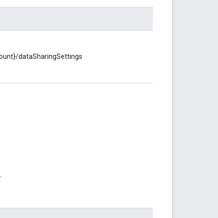
ccount}/dataSharingSettings
.