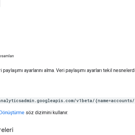
psamları
i paylaşımı ayarlarını alma. Veri paylaşımı ayarları tekil nesnelerdi
analyticsadmin.googleapis.com/v1beta/{name=accounts/
Dönüştürme
söz dizimini kullanır.
eleri