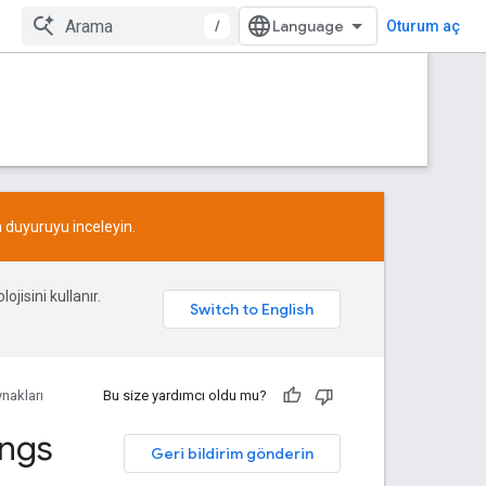
/
Oturum aç
n
duyuruyu
inceleyin.
ojisini kullanır.
nakları
Bu size yardımcı oldu mu?
ings
Geri bildirim gönderin