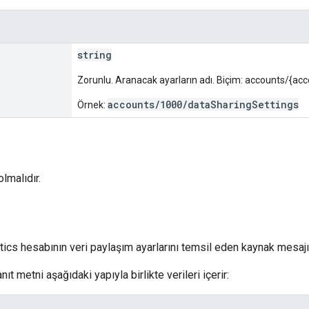
string
Zorunlu. Aranacak ayarların adı. Biçim: accounts/{a
accounts/1000/dataSharingSettings
Örnek:
lmalıdır.
tics hesabının veri paylaşım ayarlarını temsil eden kaynak mesajı
nıt metni aşağıdaki yapıyla birlikte verileri içerir: