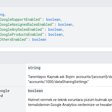
ing
,
GoogleSupportEnabled"
: 
boolean
,
GoogleAssignedSalesEnabled"
: 
boolean
,
GoogleAnySalesEnabled"
: 
boolean
,
GoogleProductsEnabled"
: 
boolean
,
OthersEnabled"
: 
boolean
string
Tanımlayıcı. Kaynak adı. Biçim: accounts/{account}/
"accounts/1000/dataSharingSettings"
oogle
boolean
ed
Hizmet vermek ve teknik sorunlara çözüm bulmak için
temsilcilerinin Google Analytics verilerinize ve hesabın