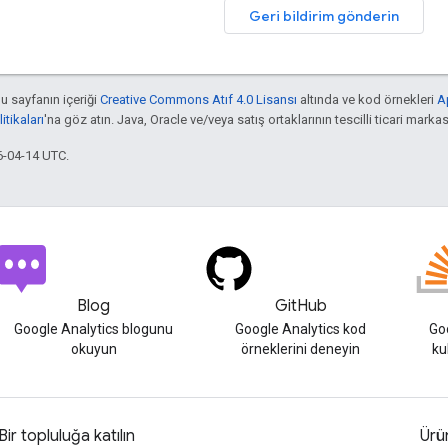
Geri bildirim gönderin
bu sayfanın içeriği
Creative Commons Atıf 4.0 Lisansı
altında ve kod örnekleri
A
tikaları
'na göz atın. Java, Oracle ve/veya satış ortaklarının tescilli ticari markas
6-04-14 UTC.
Blog
GitHub
Google Analytics blogunu
Google Analytics kod
Goo
okuyun
örneklerini deneyin
ku
Bir topluluğa katılın
Ürün