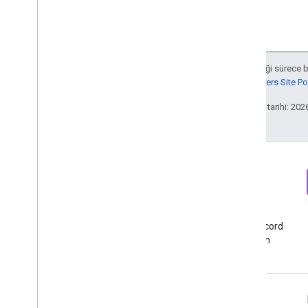
Aksi belirtilmediği sürece 
Google Developers Site Poli
Son güncelleme tarihi: 202
Bülten
Discord
Google Analytics geliştirici
Google Analytics Discord
bültenine kaydolun
sunucusuna katılın
Kaynaklar