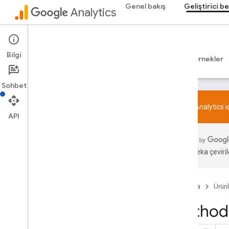
Genel bakış
Geliştirici be
Analytics
Admin API
Bilgi
Rehberler
Başvuru Kaynakları
Kitaplıklar ve örnekler
Sohbet
Google Analytics 
API
Genel bakış
SDK ve User ID ile ilgili özellik politikası
Yapay zeka çevirile
Sınırlar ve kotalar
Etiketleme
Ana Sayfa
Ürünl
Yapılandırma
Method:
Önerilen etkinlikler
İş sektörüne göre önerilen etkinlikler