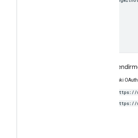
sharing
With
O
Yetkilendirm
Aşağıdaki OAuth 
https://
https://