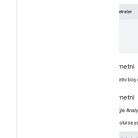
provisionAccountTicket
runAccessReport
Parametreler
searchChangeHistoryEvents
name
properties
properties.conversionEvents
properties.customDimensions
properties.customMetrics
properties.dataStreams
properties.dataStreams.measurementProtocolSecrets
İstek metni
properties.firebaseLinks
properties.googleAdsLinks
İstek metni boş o
properties.keyEvents
Types
Yanıt metni
AccessDateRange
Bir Google Analy
AccessDimension
Access
Filter
Expression
Başarılı olursa ya
Access
Metric
Access
Order
By