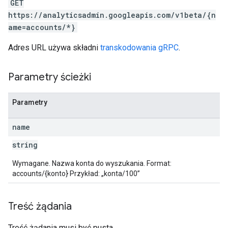
GET
rotocolSecrets
https://analyticsadmin.googleapis.com/v1beta/{n
ame=accounts/*}
Adres URL używa składni
transkodowania gRPC
.
Parametry ścieżki
Parametry
name
string
Wymagane. Nazwa konta do wyszukania. Format:
accounts/{konto} Przykład: „konta/100”
Treść żądania
Treść żądania musi być pusta.