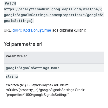
PATCH
https://analyticsadmin.googleapis.com/v1alpha/{
googleSignalsSettings.name=properties/*/googleSi
gnalsSettings}
URL,
gRPC Kod Dönüştürme
söz dizimini kullanır.
Yol parametreleri
Parametreler
google
Signals
Settings
.
name
string
Yalnızca çıkış. Bu ayarın kaynak adı. Biçim:
mülkler/{property_id}/googleSignalsSettings Örnek:
"properties/1000/googleSignalsSettings"