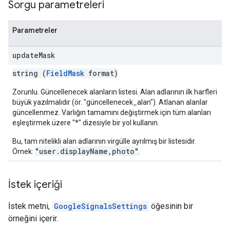
Sorgu parametreleri
les
Parametreler
rotocolSecrets
update
Mask
kConversionValueSchema
LinkProposals
string (
FieldMask
format)
Links
Zorunlu. Güncellenecek alanların listesi. Alan adlarının ilk harfleri
büyük yazılmalıdır (ör. "güncellenecek_alan"). Atlanan alanlar
güncellenmez. Varlığın tamamını değiştirmek için tüm alanları
eşleştirmek üzere "*" dizesiyle bir yol kullanın.
Bu, tam nitelikli alan adlarının virgülle ayrılmış bir listesidir.
"user.displayName,photo"
Örnek:
.
İstek içeriği
İstek metni,
GoogleSignalsSettings
öğesinin bir
örneğini içerir.