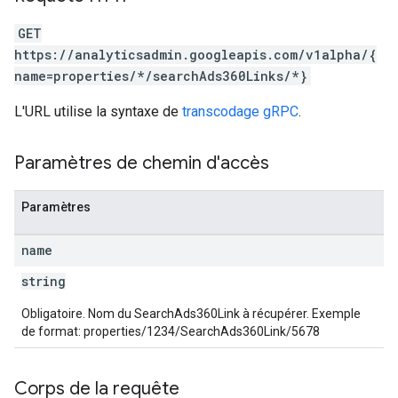
les
GET
https://analyticsadmin.googleapis.com/v1alpha/{
rotocolSecrets
name=properties/*/searchAds360Links/*}
kConversionValueSchema
LinkProposals
L'URL utilise la syntaxe de
transcodage gRPC
.
Links
Paramètres de chemin d'accès
Paramètres
name
string
Obligatoire. Nom du SearchAds360Link à récupérer. Exemple
de format: properties/1234/SearchAds360Link/5678
Corps de la requête