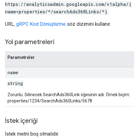
https://analyticsadmin.googleapis.com/v1alpha/{
rotocolSecrets
name=properties/*/searchAds360Links/*}
kConversionValueSchema
URL,
gRPC Kod Dönüştürme
söz dizimini kullanır.
LinkProposals
Links
Yol parametreleri
Parametreler
name
string
Zorunlu. Silinecek SearchAds360Link öğesinin adı. Örnek biçim:
properties/1234/SearchAds360Links/5678
İstek içeriği
İstek metni boş olmalıdır.