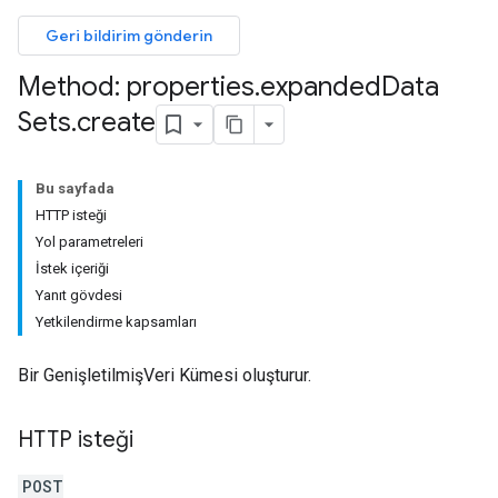
Geri bildirim gönderin
Method: properties
.
expanded
Data
Sets
.
create
Bu sayfada
HTTP isteği
Yol parametreleri
İstek içeriği
Yanıt gövdesi
Yetkilendirme kapsamları
Bir GenişletilmişVeri Kümesi oluşturur.
HTTP isteği
les
POST