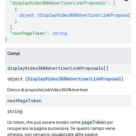
"displayVideo360AdvertiserLinkProposals"
: 
[
{
object (
DisplayVideo360AdvertiserLinkProposal
)
}
]
,
"nextPageToken"
: 
string
}
Campi
display
Video360Advertiser
Link
Proposals[]
object (
DisplayVideo360AdvertiserLinkProposal
)
Elenco di proposteLinkVideo360Advertiser.
next
Page
Token
string
pageToken
Un token, che può essere inviato come
per
recuperare la pagina successiva. Se questo campo viene
omesso, non verranno visualizzate altre pagine.