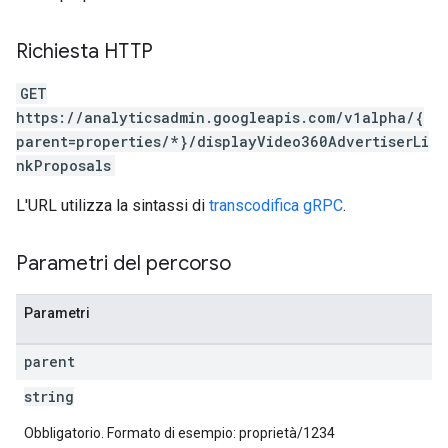
rotocolSecrets
Richiesta HTTP
kConversionValueSchema
GET
LinkProposals
https://analyticsadmin.googleapis.com/v1alpha/{
parent=properties/*}/displayVideo360AdvertiserLi
nkProposals
L'URL utilizza la sintassi di
transcodifica gRPC
.
Parametri del percorso
Links
Parametri
parent
string
Obbligatorio. Formato di esempio: proprietà/1234