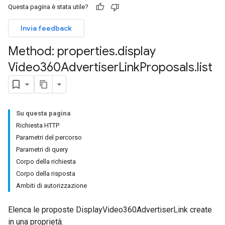
Questa pagina è stata utile?
Invia feedback
Method: properties
.
display
Video360Advertiser
Link
Proposals
.
list
Su questa pagina
Richiesta HTTP
Parametri del percorso
Parametri di query
Corpo della richiesta
Corpo della risposta
Ambiti di autorizzazione
Elenca le proposte DisplayVideo360AdvertiserLink create
in una proprietà.
les