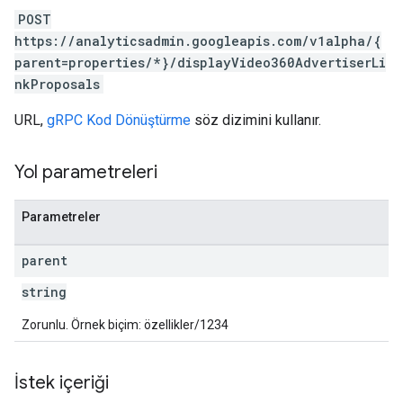
POST
rotocolSecrets
https://analyticsadmin.googleapis.com/v1alpha/{
kConversionValueSchema
parent=properties/*}/displayVideo360AdvertiserLi
LinkProposals
nkProposals
URL,
gRPC Kod Dönüştürme
söz dizimini kullanır.
Yol parametreleri
Parametreler
Links
parent
string
Zorunlu. Örnek biçim: özellikler/1234
İstek içeriği