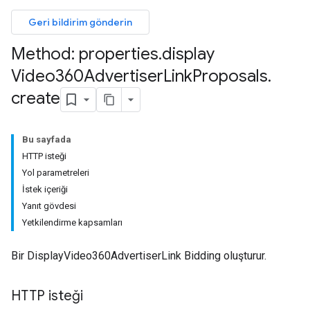
Geri bildirim gönderin
Method: properties
.
display
Video360Advertiser
Link
Proposals
.
create
Bu sayfada
HTTP isteği
Yol parametreleri
İstek içeriği
Yanıt gövdesi
Yetkilendirme kapsamları
Bir DisplayVideo360AdvertiserLink Bidding oluşturur.
HTTP isteği
les