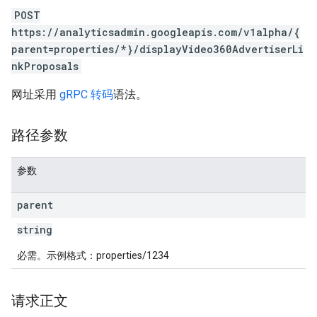
POST
rotocolSecrets
https://analyticsadmin.googleapis.com/v1alpha/{
kConversionValueSchema
parent=properties/*}/displayVideo360AdvertiserLi
LinkProposals
nkProposals
网址采用
gRPC 转码
语法。
路径参数
参数
Links
parent
string
必需。示例格式：properties/1234
请求正文