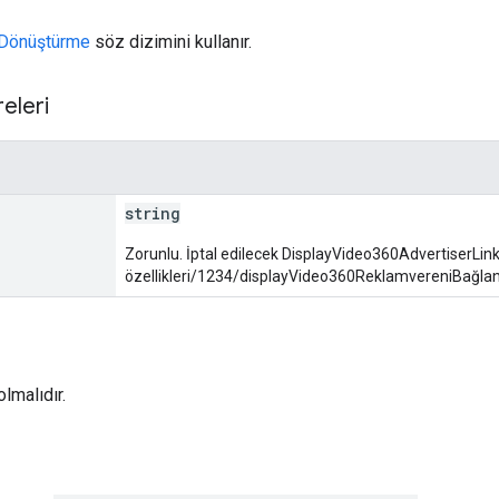
Dönüştürme
söz dizimini kullanır.
eleri
string
Zorunlu. İptal edilecek DisplayVideo360AdvertiserLink 
özellikleri/1234/displayVideo360ReklamvereniBağlant
lmalıdır.