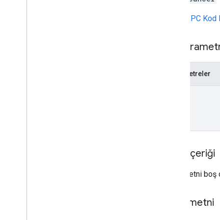
delete
URL,
gRPC Kod 
get
list
Yol parametr
properties
.
display
Video360Advertiser
Links
properties
.
expanded
Data
Sets
Parametreler
properties
.
firebase
Links
properties
.
google
Ads
Links
name
properties
.
key
Events
properties
.
reporting
Data
Annotations
properties
.
rollup
Property
Source
Links
İstek içeriği
properties
.
search
Ads360Links
properties
.
subproperty
Event
Filters
İstek metni boş o
properties
.
subproperty
Sync
Configs
Yanıt metni
Types