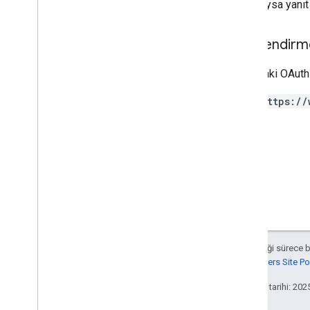
Access
Date
Range
Başarılıysa yanı
Access
Dimension
Access
Filter
Expression
Yetkilendirm
Access
Metric
Access
Order
By
Aşağıdaki OAuth 
Attribution
Settings
https://
Batch
Create
Access
Bindings
Response
Batch
Get
Access
Bindings
Response
Batch
Update
Access
Bindings
Response
Data
Redaction
Settings
Data
Retention
Settings
Enhanced
Measurement
Settings
Google
Signals
Settings
Aksi belirtilmediği sürece 
List
Access
Bindings
Response
Google Developers Site Poli
Matching
Condition
Parameter
Mutation
Son güncelleme tarihi: 202
Reporting
Identity
Settings