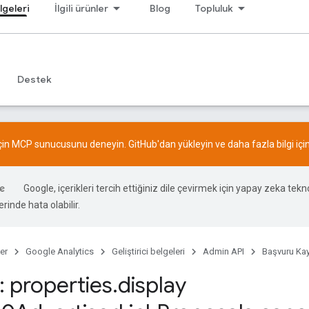
lgeleri
İlgili ürünler
Blog
Topluluk
Destek
için MCP sunucusunu deneyin.
GitHub
'dan yükleyin ve daha fazla bilgi içi
Google, içerikleri tercih ettiğiniz dile çevirmek için yapay zeka teknol
rinde hata olabilir.
er
Google Analytics
Geliştirici belgeleri
Admin API
Başvuru Kay
 properties
.
display