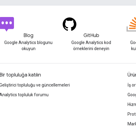
Blog
GitHub
Google Analytics blogunu
Google Analytics kod
Goo
okuyun
örneklerini deneyin
ku
Bir topluluğa katılın
Ürün
Geliştirici topluluğu ve güncellemeleri
İş or
Analytics topluluk forumu
Goog
Hizm
Prot
Mark