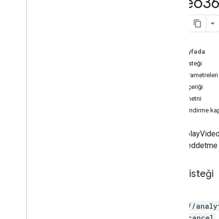
Video36
properties
.
big
Query
Links
properties
.
calculated
Metrics
properties
.
channel
Groups
properties
.
conversion
Events
properties
.
custom
Dimensions
Bu sayfada
properties
.
custom
Metrics
HTTP isteği
properties
.
data
Streams
Yol parametreleri
properties
.
data
Streams
.
event
İstek içeriği
Create
Rules
Yanıt metni
properties
.
data
Streams
.
event
Edit
Yetkilendirme ka
Rules
properties
.
data
Streams
.
measurement
Protocol
Secrets
Bir DisplayVideo3
properties
.
data
Streams
.
s
KAd
teklifi reddetme 
Network
Conversion
Value
Schema
properties
.
display
Video360Advertiser
Link
Proposals
HTTP isteği
Overview
POST
approve
https://analy
cancel
ls/*}:cancel
create