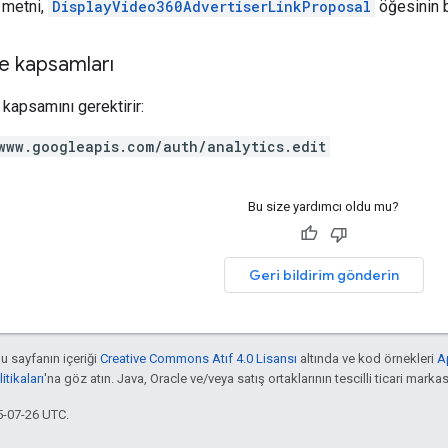
t metni,
DisplayVideo360AdvertiserLinkProposal
öğesinin bi
e kapsamları
kapsamını gerektirir:
www.googleapis.com/auth/analytics.edit
Bu size yardımcı oldu mu?
Geri bildirim gönderin
bu sayfanın içeriği
Creative Commons Atıf 4.0 Lisansı
altında ve kod örnekleri
A
tikaları
'na göz atın. Java, Oracle ve/veya satış ortaklarının tescilli ticari markas
5-07-26 UTC.