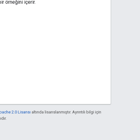
r örneğini içerir.
pache 2.0 Lisansı
altında lisanslanmıştır. Ayrıntılı bilgi için
ıdır.