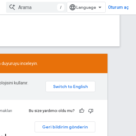
/
Oturum aç
n
duyuruyu
inceleyin.
ojisini kullanır.
nakları
Bu size yardımcı oldu mu?
Geri bildirim gönderin