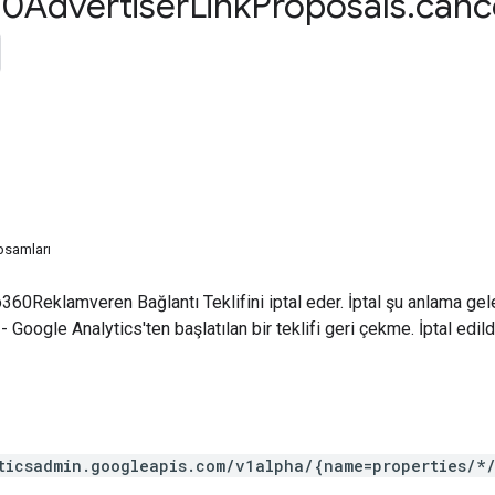
0Advertiser
Link
Proposals
.
canc
psamları
60Reklamveren Bağlantı Teklifini iptal eder. İptal şu anlama geleb
- Google Analytics'ten başlatılan bir teklifi geri çekme. İptal edild
ticsadmin.googleapis.com/v1alpha/{name=properties/*