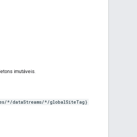
letons imutáveis.
es/*/dataStreams/*/globalSiteTag}