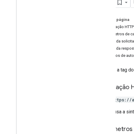
Tag
Eventos de protocolo
Registro de alterações
Nesta página
API Admin
Solicitação HTTP
REST
Parâmetros de c
Overview
Corpo da solicit
v1beta
Corpo da respos
v1alpha
Escopos de auto
REST Resources
account
Summaries
Retorna a tag do
accounts
accounts
.
access
Bindings
Solicitação 
properties
properties
.
access
Bindings
GET https://
properties
.
ad
Sense
Links
properties
.
audiences
O URL usa a sin
properties
.
big
Query
Links
properties
.
calculated
Metrics
Parâmetros
properties
.
channel
Groups