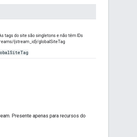
As tags do site são singletons e não têm IDs
Streams/{stream_id}/globalSiteTag
lobalSiteTag
tream. Presente apenas para recursos do