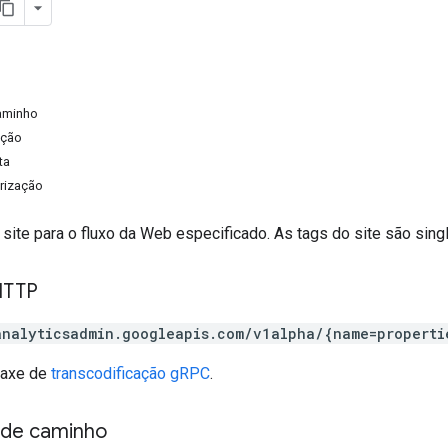
aminho
ação
ta
rização
 site para o fluxo da Web especificado. As tags do site são sing
HTTP
analyticsadmin.googleapis.com/v1alpha/{name=properti
taxe de
transcodificação gRPC
.
 de caminho