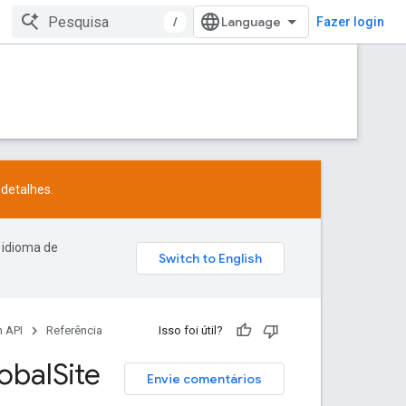
/
Fazer login
detalhes.
 idioma de
 API
Referência
Isso foi útil?
obal
Site
Envie comentários