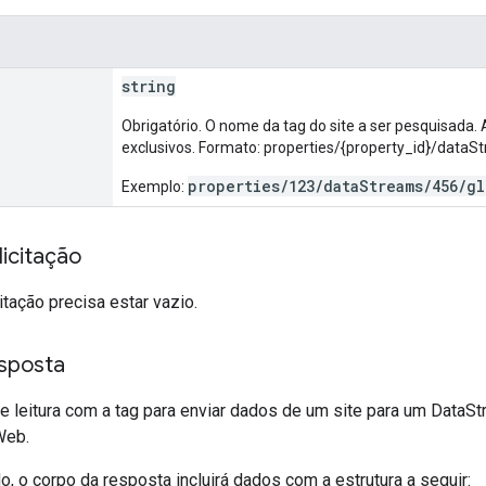
string
Obrigatório. O nome da tag do site a ser pesquisada. 
exclusivos. Formato: properties/{property_id}/data
properties/123/dataStreams/456/g
Exemplo:
icitação
itação precisa estar vazio.
sposta
 leitura com a tag para enviar dados de um site para um DataS
Web.
 o corpo da resposta incluirá dados com a estrutura a seguir: