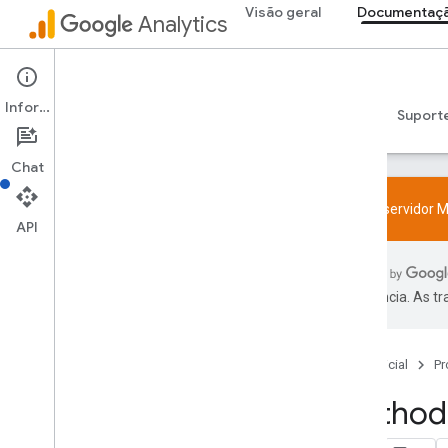
Visão geral
Documentaçã
Analytics
Admin API
Informações
Guias
Referência
Bibliotecas e samples
Suport
Chat
Visão geral
Política de recurso de User-ID e SDK
Teste o servidor M
Limites e cotas
API
Codificação
Configuração
preferência. As t
Eventos recomendados
Eventos recomendados por categoria
de empresa
Página inicial
Pr
Method:
Measurement Protocol
Visão geral