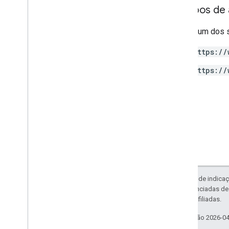
Configs
Escopos de 
Types
Requer um dos 
Access
Date
Range
Access
Dimension
https://
Access
Filter
Expression
https://
Access
Metric
Access
Order
By
Attribution
Settings
Batch
Create
Access
Bindings
Response
Batch
Get
Access
Bindings
Response
Batch
Update
Access
Bindings
Response
Data
Redaction
Settings
Exceto em caso de indicaç
Data
Retention
Settings
código são licenciadas d
Enhanced
Measurement
Settings
da Oracle e/ou afiliadas.
Google
Signals
Settings
Última atualização 2026-0
List
Access
Bindings
Response