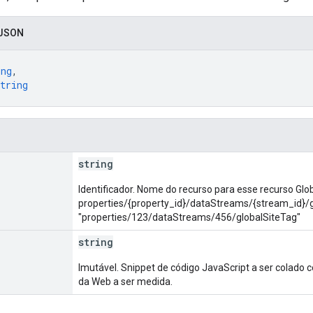
 JSON
ing
,
tring
string
Identificador. Nome do recurso para esse recurso Glo
properties/{property_id}/dataStreams/{stream_id}/
"properties/123/dataStreams/456/globalSiteTag"
string
Imutável. Snippet de código JavaScript a ser colado 
da Web a ser medida.