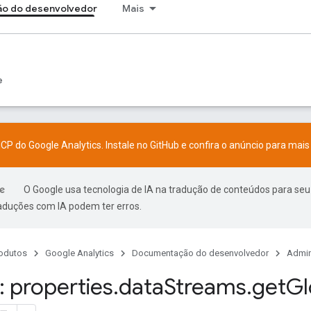
o do desenvolvedor
Mais
e
CP do Google Analytics. Instale no
GitHub
e confira o
anúncio
para mais 
O Google usa tecnologia de IA na tradução de conteúdos para seu
raduções com IA podem ter erros.
odutos
Google Analytics
Documentação do desenvolvedor
Admin
 properties
.
data
Streams
.
get
Gl