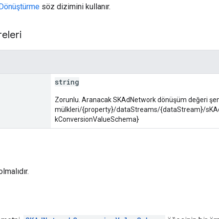
Dönüştürme
söz dizimini kullanır.
eleri
string
Zorunlu. Aranacak SKAdNetwork dönüşüm değeri şema
mülkleri/{property}/dataStreams/{dataStream}/s
kConversionValueSchema}
lmalıdır.