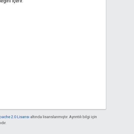
ğini içerir.
pache 2.0 Lisansı
altında lisanslanmıştır. Ayrıntılı bilgi için
ıdır.