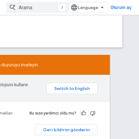
/
Oturum aç
n
duyuruyu
inceleyin.
ojisini kullanır.
nakları
Bu size yardımcı oldu mu?
Geri bildirim gönderin