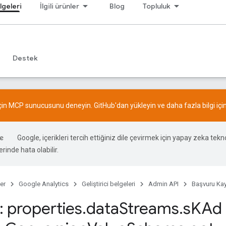
lgeleri
İlgili ürünler
Blog
Topluluk
Destek
için MCP sunucusunu deneyin.
GitHub
'dan yükleyin ve daha fazla bilgi içi
Google, içerikleri tercih ettiğiniz dile çevirmek için yapay zeka teknol
rinde hata olabilir.
er
Google Analytics
Geliştirici belgeleri
Admin API
Başvuru Kay
 properties
.
data
Streams
.
s
KAd