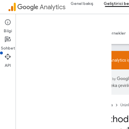
Önerilen etkinlikler
Genel bakış
Geliştirici be
Analytics
İş sektörüne göre önerilen etkinlikler
Measurement Protocol
Admin API
Genel bakış
Bilgi
Rehberler
Başvuru Kaynakları
Kitaplıklar ve örnekler
Protokol etkinlikleri
Değişiklik günlüğü
Sohbet
Admin API
Google Analytics 
REST
API
Overview
v1beta
v1alpha
Yapay zeka çevirile
REST Resources
account
Summaries
accounts
Ana Sayfa
Ürünl
accounts
.
access
Bindings
Method:
properties
properties
.
access
Bindings