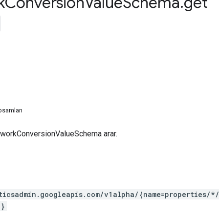
k
Conversion
Value
Schema
.
get
psamları
tworkConversionValueSchema arar.
ticsadmin.googleapis.com/v1alpha/{name=properties/*
*}