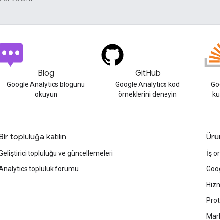
Blog
GitHub
Google Analytics blogunu
Google Analytics kod
Goo
okuyun
örneklerini deneyin
ku
Bir topluluğa katılın
Ürün
Geliştirici topluluğu ve güncellemeleri
İş or
Analytics topluluk forumu
Goog
Hizm
Prot
Mark