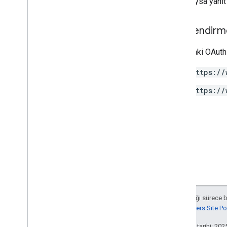
Başarılıysa yanı
Types
Access
Date
Range
Yetkilendirm
Access
Dimension
Access
Filter
Expression
Aşağıdaki OAuth 
Access
Metric
Access
Order
By
https://
Attribution
Settings
https://
Batch
Create
Access
Bindings
Response
Batch
Get
Access
Bindings
Response
Batch
Update
Access
Bindings
Response
Data
Redaction
Settings
Data
Retention
Settings
Enhanced
Measurement
Settings
Google
Signals
Settings
Aksi belirtilmediği sürece 
List
Access
Bindings
Response
Google Developers Site Poli
Matching
Condition
Parameter
Mutation
Son güncelleme tarihi: 202