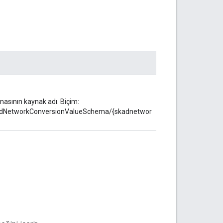
sının kaynak adı. Biçim:
KAdNetworkConversionValueSchema/{skadnetwor