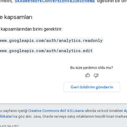
t metni,
SKAdNetworkConversionValueSchema
öğesinin bir örne
e kapsamları
kapsamlarından birini gerektirir:
www.googleapis.com/auth/analytics.readonly
www.googleapis.com/auth/analytics.edit
Bu size yardımcı oldu mu?
Geri bildirim gönderin
bu sayfanın içeriği
Creative Commons Atıf 4.0 Lisansı
altında ve kod örnekleri
A
tikaları
'na göz atın. Java, Oracle ve/veya satış ortaklarının tescilli ticari markas
5-07-26 UTC.