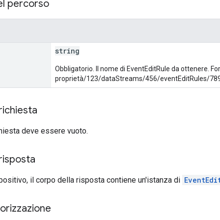
el percorso
string
Obbligatorio. Il nome di EventEditRule da ottenere. F
proprietà/123/dataStreams/456/eventEditRules/78
richiesta
ichiesta deve essere vuoto.
risposta
positivo, il corpo della risposta contiene un'istanza di
EventEdi
torizzazione