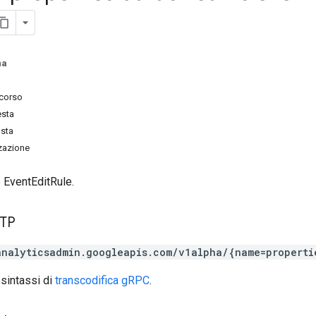
na
rcorso
esta
osta
zzazione
 EventEditRule.
TTP
analyticsadmin.googleapis.com/v1alpha/{name=properti
 sintassi di
transcodifica gRPC
.