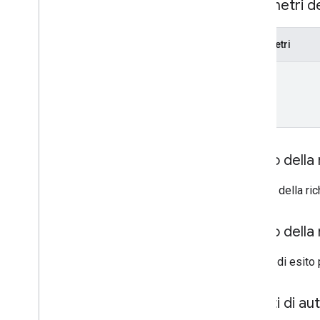
Network
Conversion
Value
Schema
Parametri d
properties
.
display
Video360Advertiser
Link
Proposals
Parametri
properties
.
display
Video360Advertiser
Links
name
properties
.
expanded
Data
Sets
properties
.
firebase
Links
properties
.
google
Ads
Links
properties
.
key
Events
properties
.
reporting
Data
Annotations
Corpo della 
properties
.
rollup
Property
Source
Links
Il corpo della r
properties
.
search
Ads360Links
properties
.
subproperty
Event
Corpo della 
Filters
properties
.
subproperty
Sync
Configs
In caso di esito 
Types
Ambiti di au
Access
Date
Range
Access
Dimension