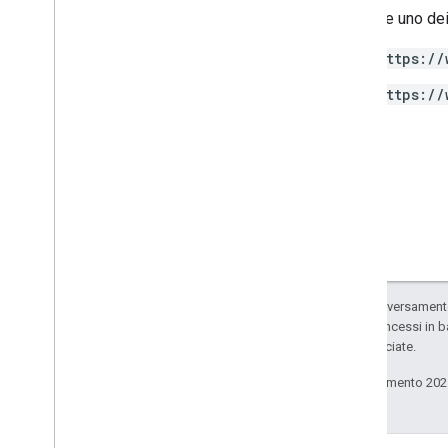
Richiede uno dei
Access
Filter
Expression
Access
Metric
https://
Access
Order
By
https://
Attribution
Settings
Batch
Create
Access
Bindings
Response
Batch
Get
Access
Bindings
Response
Batch
Update
Access
Bindings
Response
Data
Redaction
Settings
Data
Retention
Settings
Enhanced
Measurement
Settings
Salvo quando diversamente 
Google
Signals
Settings
codice sono concessi in b
List
Access
Bindings
Response
delle sue consociate.
Matching
Condition
Parameter
Mutation
Ultimo aggiornamento 202
Reporting
Identity
Settings
Run
Access
Report
Response