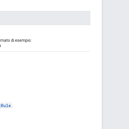
ormato di esempio:
9
tRule
.