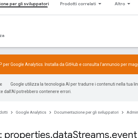
ne per gli sviluppatori
Prodotti correlati
Altro
za
P per Google Analytics. Installa da
GitHub
e consulta l'
annuncio
per maggi
Google utilizza la tecnologia AI per tradurre i contenuti nella tua li
e dall'AI potrebbero contenere errori.
dotti
Google Analytics
Documentazione per gli sviluppatori
Admin
 properties
.
data
Streams
.
event