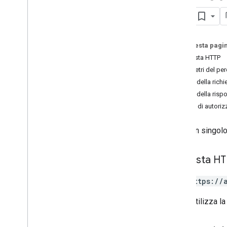
properties
.
calculated
Metrics
get
properties
.
channel
Groups
properties
.
conversion
Events
properties
.
custom
Dimensions
Su questa pagi
properties
.
custom
Metrics
Richiesta HTTP
properties
.
data
Streams
Parametri del pe
properties
.
data
Streams
.
event
Create
Rules
Corpo della richi
properties
.
data
Streams
.
event
Edit
Corpo della risp
Rules
Ambiti di autori
Overview
create
Cerca un singolo
delete
get
Richiesta H
list
patch
GET https://
reorder
properties
.
data
Streams
.
L'URL utilizza la
measurement
Protocol
Secrets
properties
.
data
Streams
.
s
KAd