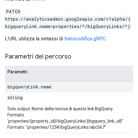
PATCH
https://analyticsadmin.googleapis.com/v1alpha/{
bigqueryLink.name=properties/*/bigQueryLinks/*}
L'URL utilizza la sintassi di
transcodifica gRPC
.
les
Parametri del percorso
rotocolSecrets
kConversionValueSchema
Parametri
LinkProposals
Links
bigquery
Link
.
name
string
Solo output. Nome della risorsa di questo link BigQuery.
Formato:
'properties/{property_id}/bigQueryLinks/{bigquery_link_id}"
Formato: "properties/1234/bigQueryLinks/abc567"