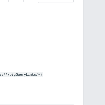
es/*/bigQueryLinks/*}