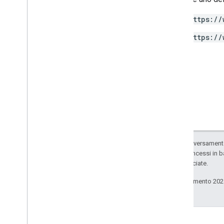
Access
Date
Range
https://
Access
Dimension
Access
Filter
Expression
https://
Access
Metric
Access
Order
By
Attribution
Settings
Batch
Create
Access
Bindings
Response
Batch
Get
Access
Bindings
Response
Batch
Update
Access
Bindings
Response
Data
Redaction
Settings
Salvo quando diversamente 
Data
Retention
Settings
codice sono concessi in b
delle sue consociate.
Enhanced
Measurement
Settings
Google
Signals
Settings
Ultimo aggiornamento 202
List
Access
Bindings
Response
Matching
Condition
Parameter
Mutation