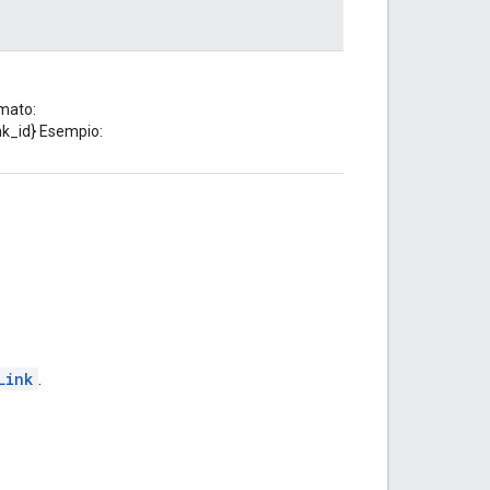
rmato:
nk_id} Esempio:
Link
.