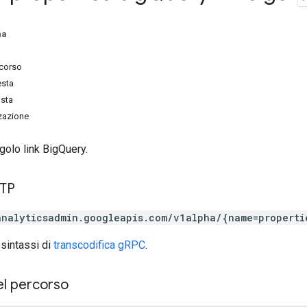
na
rcorso
esta
osta
zzazione
golo link BigQuery.
TTP
analyticsadmin.googleapis.com/v1alpha/{name=properti
 sintassi di
transcodifica gRPC
.
el percorso