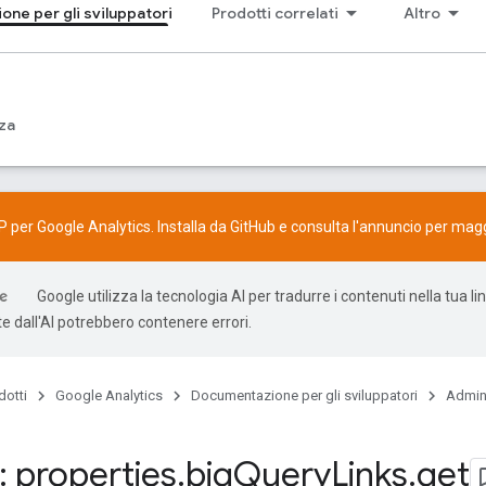
ne per gli sviluppatori
Prodotti correlati
Altro
za
P per Google Analytics. Installa da
GitHub
e consulta l'
annuncio
per maggi
Google utilizza la tecnologia AI per tradurre i contenuti nella tua li
e dall'AI potrebbero contenere errori.
dotti
Google Analytics
Documentazione per gli sviluppatori
Admin
 properties
.
big
Query
Links
.
get