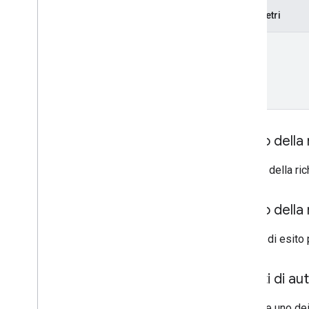
measurement
Protocol
Secrets
Parametri
properties
.
data
Streams
.
s
KAd
Network
Conversion
Value
Schema
name
properties
.
display
Video360Advertiser
Link
Proposals
properties
.
display
Video360Advertiser
Links
properties
.
expanded
Data
Sets
properties
.
firebase
Links
properties
.
google
Ads
Links
Corpo della 
properties
.
key
Events
Il corpo della r
properties
.
reporting
Data
Annotations
properties
.
rollup
Property
Source
Corpo della 
Links
properties
.
search
Ads360Links
In caso di esito 
properties
.
subproperty
Event
Filters
properties
.
subproperty
Sync
Ambiti di au
Configs
Types
Richiede uno dei