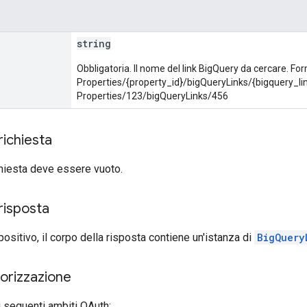
string
Obbligatoria. Il nome del link BigQuery da cercare. Fo
Properties/{property_id}/bigQueryLinks/{bigquery_li
Properties/123/bigQueryLinks/456
richiesta
ichiesta deve essere vuoto.
risposta
positivo, il corpo della risposta contiene un'istanza di
BigQuery
torizzazione
 seguenti ambiti OAuth: