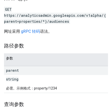
GET
https://analyticsadmin.googleapis.com/v1alpha/{
parent=properties/*}/audiences
网址采用
gRPC 转码
语法。
les
rotocolSecrets
路径参数
kConversionValueSchema
LinkProposals
参数
Links
parent
string
必需。示例格式：property/1234
查询参数