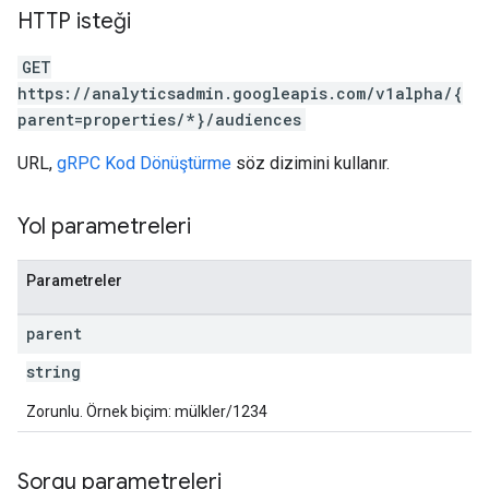
HTTP isteği
GET
https://analyticsadmin.googleapis.com/v1alpha/{
parent=properties/*}/audiences
les
URL,
gRPC Kod Dönüştürme
söz dizimini kullanır.
rotocolSecrets
kConversionValueSchema
Yol parametreleri
LinkProposals
Links
Parametreler
parent
string
Zorunlu. Örnek biçim: mülkler/1234
Sorgu parametreleri