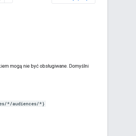
okiem mogą nie być obsługiwane. Domyślni
es/*/audiences/*}