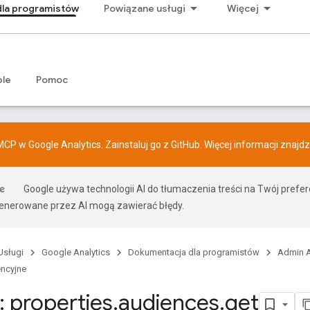
la programistów
Powiązane usługi
Więcej
ple
Pomoc
CP w Google Analytics. Zainstaluj go z
GitHub
. Więcej informacji znajd
Google używa technologii AI do tłumaczenia treści na Twój prefe
nerowane przez AI mogą zawierać błędy.
Usługi
Google Analytics
Dokumentacja dla programistów
Admin A
encyjne
 properties
.
audiences
.
get