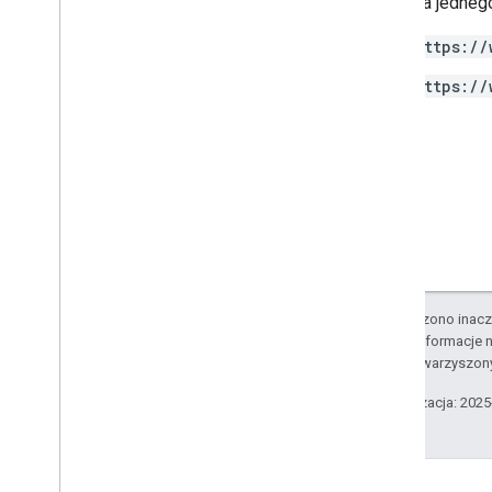
Wymaga jednego
Types
https://
Access
Date
Range
Access
Dimension
https://
Access
Filter
Expression
Access
Metric
Access
Order
By
Attribution
Settings
Batch
Create
Access
Bindings
Response
Batch
Get
Access
Bindings
Response
Batch
Update
Access
Bindings
Response
O ile nie stwierdzono inacze
Data
Redaction
Settings
Szczegółowe informacje n
Data
Retention
Settings
podmiotów stowarzyszon
Enhanced
Measurement
Settings
Ostatnia aktualizacja: 202
Google
Signals
Settings
List
Access
Bindings
Response
Matching
Condition