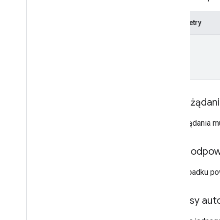
properties
.
data
Streams
.
measurement
Protocol
Secrets
Parametry
properties
.
data
Streams
.
s
KAd
Network
Conversion
Value
Schema
name
properties
.
display
Video360Advertiser
Link
Proposals
properties
.
display
Video360Advertiser
Links
properties
.
expanded
Data
Sets
properties
.
firebase
Links
Treść żądan
properties
.
google
Ads
Links
properties
.
key
Events
Treść żądania m
properties
.
reporting
Data
Annotations
Treść odpow
properties
.
rollup
Property
Source
Links
W przypadku po
properties
.
search
Ads360Links
properties
.
subproperty
Event
Filters
Zakresy auto
properties
.
subproperty
Sync
Configs