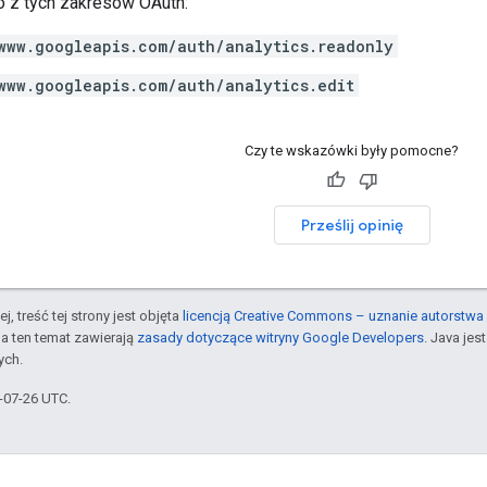
 z tych zakresów OAuth:
www.googleapis.com/auth/analytics.readonly
www.googleapis.com/auth/analytics.edit
Czy te wskazówki były pomocne?
Prześlij opinię
j, treść tej strony jest objęta
licencją Creative Commons – uznanie autorstwa 
a ten temat zawierają
zasady dotyczące witryny Google Developers
. Java je
ych.
5-07-26 UTC.