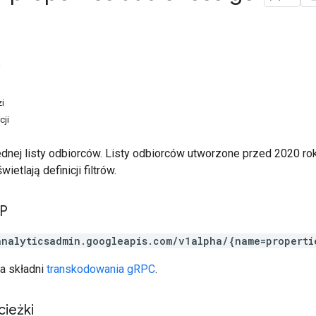
i
i
cji
dnej listy odbiorców. Listy odbiorców utworzone przed 2020 r
ietlają definicji filtrów.
TP
analyticsadmin.googleapis.com/v1alpha/{name=properti
a składni
transkodowania gRPC
.
cieżki