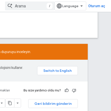
/
Oturum aç
n
duyuruyu
inceleyin.
ojisini kullanır.
nakları
Bu size yardımcı oldu mu?
Geri bildirim gönderin