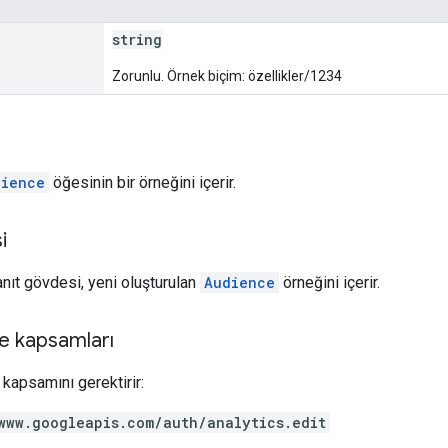
string
Zorunlu. Örnek biçim: özellikler/1234
dience
öğesinin bir örneğini içerir.
i
anıt gövdesi, yeni oluşturulan
Audience
örneğini içerir.
e kapsamları
kapsamını gerektirir:
www.googleapis.com/auth/analytics.edit