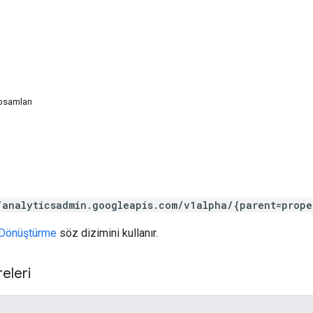
psamları
/analyticsadmin.googleapis.com/v1alpha/{parent=prope
Dönüştürme
söz dizimini kullanır.
eleri