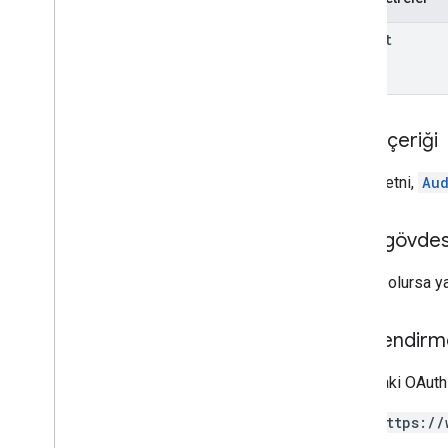
Rules
properties
.
data
Streams
.
parent
measurement
Protocol
Secrets
properties
.
data
Streams
.
s
KAd
Network
Conversion
Value
Schema
properties
.
display
Video360Advertiser
Link
Proposals
İstek içeriği
properties
.
display
Video360Advertiser
Links
İstek metni,
Au
properties
.
expanded
Data
Sets
properties
.
firebase
Links
Yanıt gövdes
properties
.
google
Ads
Links
properties
.
key
Events
Başarılı olursa y
properties
.
reporting
Data
Annotations
properties
.
rollup
Property
Source
Yetkilendirm
Links
properties
.
search
Ads360Links
Aşağıdaki OAuth 
properties
.
subproperty
Event
Filters
https://
properties
.
subproperty
Sync