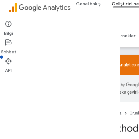
Genel bakış
Geliştirici be
Yapılandırma
Analytics
Önerilen etkinlikler
İş sektörüne göre önerilen etkinlikler
Admin API
Bilgi
Measurement Protocol
Rehberler
Başvuru Kaynakları
Kitaplıklar ve örnekler
Genel bakış
Protokol etkinlikleri
Sohbet
Değişiklik günlüğü
Google Analytics 
API
Admin API
REST
Overview
Yapay zeka çevirile
v1beta
v1alpha
REST Resources
Ana Sayfa
Ürünl
account
Summaries
accounts
Method:
accounts
.
access
Bindings
properties