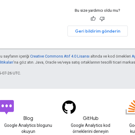
Bu size yardımcı oldu mu?
Geri bildirim gönderin
bu sayfanın içeriği
Creative Commons Atıf 4.0 Lisansı
altında ve kod örnekleri
A
tikaları
'na göz atın. Java, Oracle ve/veya satış ortaklarının tescilli ticari markas
5-07-26 UTC.
Blog
GitHub
Google Analytics blogunu
Google Analytics kod
Goo
okuyun
örneklerini deneyin
ku