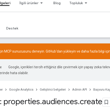
lgeleri
İlgili ürünler
Blog
Topluluk
Destek
için MCP sunucusunu deneyin.
GitHub
'dan yükleyin ve daha fazla bilgi içi
Google, içerikleri tercih ettiğiniz dile çevirmek için yapay zeka teknol
rinde hata olabilir.
er
Google Analytics
Geliştirici belgeleri
Admin API
Başvuru Kay
 properties
.
audiences
.
create