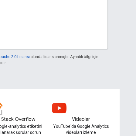
pache 2.0 Lisansı
altında lisanslanmıştır. Ayrıntılı bilgi için
ıdır.
Stack Overflow
Videolar
gle-analytics etiketini
YouTube'da Google Analytics
llanarak sorular sorun
videoları izleme