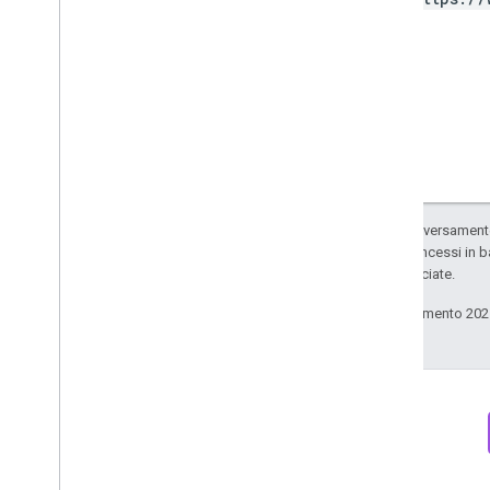
Configs
Types
Access
Date
Range
Access
Dimension
Access
Filter
Expression
Access
Metric
Access
Order
By
Attribution
Settings
Batch
Create
Access
Bindings
Salvo quando diversamente 
Response
codice sono concessi in b
Batch
Get
Access
Bindings
delle sue consociate.
Response
Ultimo aggiornamento 202
Batch
Update
Access
Bindings
Response
Data
Redaction
Settings
Data
Retention
Settings
Enhanced
Measurement
Settings
Google
Signals
Settings
List
Access
Bindings
Response
Newsletter
Discord