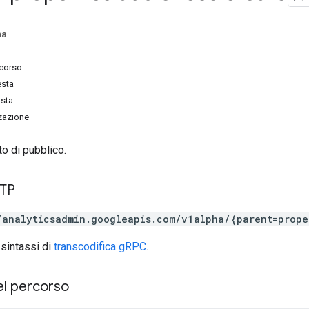
na
rcorso
esta
osta
zzazione
o di pubblico.
TTP
/analyticsadmin.googleapis.com/v1alpha/{parent=prope
 sintassi di
transcodifica gRPC
.
el percorso