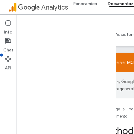
Panoramica
Documentazio
Configurazione
Analytics
Eventi consigliati
Eventi consigliati per verticale di attività
Admin API
Info
Measurement Protocol
Guide
Riferimento
Librerie ed esempi
Assisten
Panoramica
Eventi del protocollo
Chat
Log delle modifiche
Prova il server MC
API
API Admin
REST
Overview
traduzioni generat
v1beta
v1alpha
REST Resources
Home page
Pro
account
Summaries
Riferimento
accounts
accounts
.
access
Bindings
Method:
properties