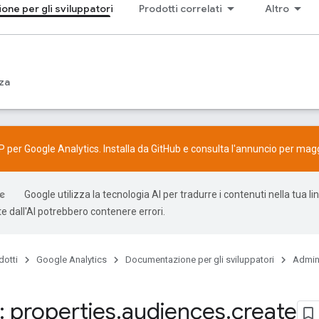
ne per gli sviluppatori
Prodotti correlati
Altro
za
P per Google Analytics. Installa da
GitHub
e consulta l'
annuncio
per maggi
Google utilizza la tecnologia AI per tradurre i contenuti nella tua li
e dall'AI potrebbero contenere errori.
dotti
Google Analytics
Documentazione per gli sviluppatori
Admin
 properties
.
audiences
.
create