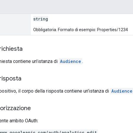
string
Obbligatoria. Formato di esempio: Properties/1234
richiesta
chiesta contiene un'istanza di
Audience
.
risposta
positivo, il corpo della risposta contiene un'istanza di
Audience
torizzazione
ente ambito OAuth:
www.googleapis.com/auth/analytics.edit