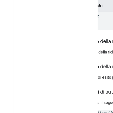
Rules
Parametri
properties
.
data
Streams
.
measurement
Protocol
Secrets
parent
properties
.
data
Streams
.
s
KAd
Network
Conversion
Value
Schema
properties
.
display
Video360Advertiser
Link
Proposals
properties
.
display
Corpo della 
Video360Advertiser
Links
properties
.
expanded
Data
Sets
Il corpo della ri
properties
.
firebase
Links
properties
.
google
Ads
Links
Corpo della 
properties
.
key
Events
properties
.
reporting
Data
In caso di esito 
Annotations
properties
.
rollup
Property
Source
Links
Ambiti di au
properties
.
search
Ads360Links
properties
.
subproperty
Event
Richiede il segu
Filters
properties
.
subproperty
Sync
https://