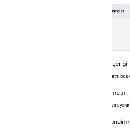
properties
.
data
Streams
.
event
Edit
Rules
Parametreler
properties
.
data
Streams
.
measurement
Protocol
Secrets
name
properties
.
data
Streams
.
s
KAd
Network
Conversion
Value
Schema
properties
.
display
Video360Advertiser
Link
Proposals
properties
.
display
Video360Advertiser
Links
İstek içeriği
properties
.
expanded
Data
Sets
properties
.
firebase
Links
İstek metni boş o
properties
.
google
Ads
Links
properties
.
key
Events
Yanıt metni
properties
.
reporting
Data
Annotations
properties
.
rollup
Property
Source
Başarılıysa yanı
Links
properties
.
search
Ads360Links
Yetkilendirm
properties
.
subproperty
Event
Filters