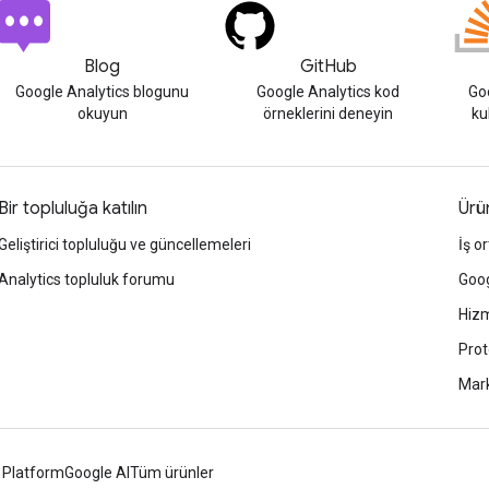
Blog
GitHub
Google Analytics blogunu
Google Analytics kod
Goo
okuyun
örneklerini deneyin
ku
Bir topluluğa katılın
Ürün
Geliştirici topluluğu ve güncellemeleri
İş or
Analytics topluluk forumu
Goog
Hizm
Prot
Mark
 Platform
Google AI
Tüm ürünler