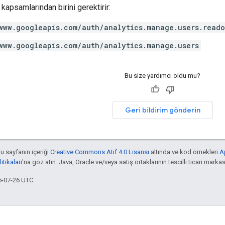
kapsamlarından birini gerektirir:
www.googleapis.com/auth/analytics.manage.users.read
www.googleapis.com/auth/analytics.manage.users
Bu size yardımcı oldu mu?
Geri bildirim gönderin
bu sayfanın içeriği
Creative Commons Atıf 4.0 Lisansı
altında ve kod örnekleri
A
tikaları
'na göz atın. Java, Oracle ve/veya satış ortaklarının tescilli ticari markas
5-07-26 UTC.