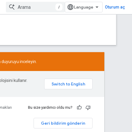
/
Oturum aç
n
duyuruyu
inceleyin.
ojisini kullanır.
nakları
Bu size yardımcı oldu mu?
Geri bildirim gönderin