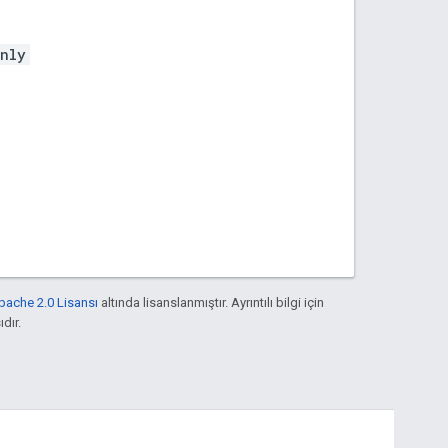
only
pache 2.0 Lisansı
altında lisanslanmıştır. Ayrıntılı bilgi için
ıdır.