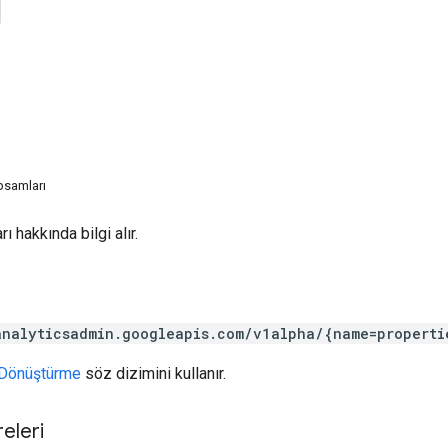
psamları
ı hakkında bilgi alır.
analyticsadmin.googleapis.com/v1alpha/{name=properti
Dönüştürme
söz dizimini kullanır.
eleri