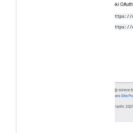
Aşağıdaki OAuth 
properties
.
subproperty
Sync
Configs
https://
Types
https://
Access
Date
Range
Access
Dimension
Access
Filter
Expression
Access
Metric
Access
Order
By
Attribution
Settings
Batch
Create
Access
Bindings
Response
Batch
Get
Access
Bindings
Response
Aksi belirtilmediği sürece 
Batch
Update
Access
Bindings
Google Developers Site Poli
Response
Data
Redaction
Settings
Son güncelleme tarihi: 202
Data
Retention
Settings
Enhanced
Measurement
Settings
Google
Signals
Settings