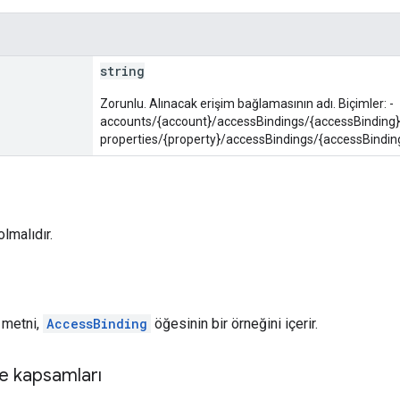
string
Zorunlu. Alınacak erişim bağlamasının adı. Biçimler: -
accounts/{account}/accessBindings/{accessBinding}
properties/{property}/accessBindings/{accessBindin
lmalıdır.
t metni,
AccessBinding
öğesinin bir örneğini içerir.
e kapsamları