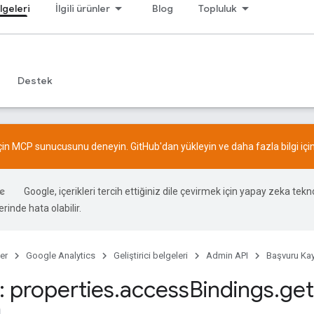
lgeleri
İlgili ürünler
Blog
Topluluk
Destek
için MCP sunucusunu deneyin.
GitHub
'dan yükleyin ve daha fazla bilgi içi
Google, içerikleri tercih ettiğiniz dile çevirmek için yapay zeka teknol
rinde hata olabilir.
er
Google Analytics
Geliştirici belgeleri
Admin API
Başvuru Kay
 properties
.
access
Bindings
.
get