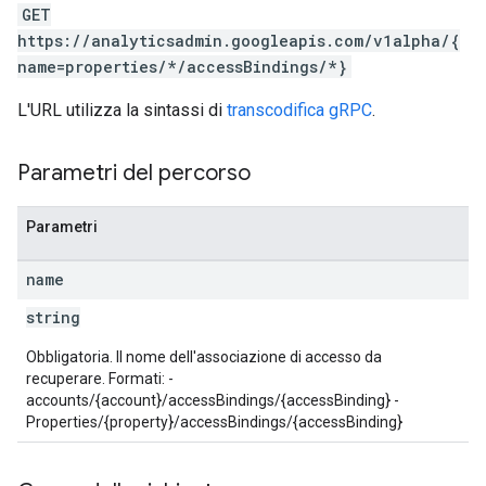
GET
https://analyticsadmin.googleapis.com/v1alpha/{
name=properties/*/accessBindings/*}
L'URL utilizza la sintassi di
transcodifica gRPC
.
Parametri del percorso
Parametri
les
name
rotocolSecrets
string
kConversionValueSchema
Obbligatoria. Il nome dell'associazione di accesso da
LinkProposals
recuperare. Formati: -
Links
accounts/{account}/accessBindings/{accessBinding} -
Properties/{property}/accessBindings/{accessBinding}