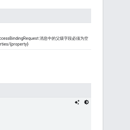
ssBindingRequest 消息中的父级字段必须为空
es/{property}