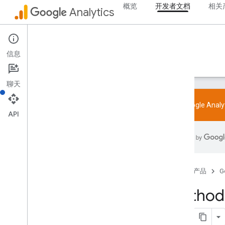
概览
开发者文档
相关
Analytics
概览
Admin API
SDK 和 User-ID 功能政策
信息
限制和配额
指南
参考文档
库和示例
支持
标记
聊天
配置
推荐事件
试用 Google Ana
API
按行业推荐的事件
Measurement Protocol
概览
协议事件
首页
产品
G
更新日志
Method:
Admin API
REST
Overview