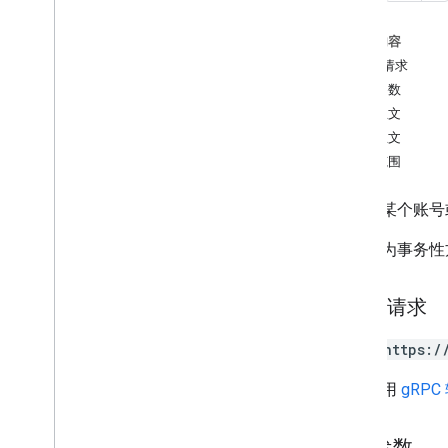
v1beta
本页内容
v1alpha
HTTP 请求
REST Resources
路径参数
account
Summaries
请求正文
accounts
响应正文
accounts
.
access
Bindings
授权范围
properties
properties
.
access
Bindings
创建与某个账号
Overview
batch
Create
此方法为事务性方法
batch
Delete
batch
Get
HTTP 请求
batch
Update
create
POST https:/
delete
get
网址采用
gRPC
list
patch
路径参数