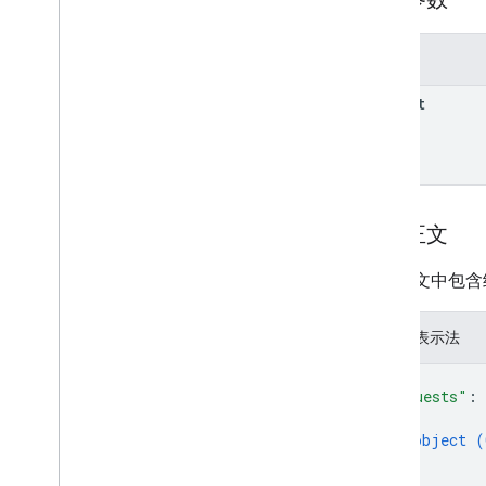
properties
.
ad
Sense
Links
properties
.
audiences
properties
.
big
Query
Links
参数
properties
.
calculated
Metrics
parent
properties
.
channel
Groups
properties
.
conversion
Events
properties
.
custom
Dimensions
properties
.
custom
Metrics
properties
.
data
Streams
请求正文
properties
.
data
Streams
.
event
Create
Rules
请求正文中包含
properties
.
data
Streams
.
event
Edit
Rules
properties
.
data
Streams
.
JSON 表示法
measurement
Protocol
Secrets
properties
.
data
Streams
.
s
KAd
{
Network
Conversion
Value
Schema
"requests"
: 
properties
.
display
{
Video360Advertiser
Link
Proposals
object (
properties
.
display
}
Video360Advertiser
Links
]