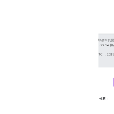
Batch
Create
Access
Bindings
Response
Batch
Get
Access
Bindings
Response
Batch
Update
Access
Bindings
Response
Data
Redaction
Settings
如未另行说明，那么本页
Data
Retention
Settings
站政策
。Java 是 Orac
Enhanced
Measurement
Settings
最后更新时间 (UTC)：2025-
Google
Signals
Settings
List
Access
Bindings
Response
Matching
Condition
Parameter
Mutation
Reporting
Identity
Settings
Run
Access
Report
Response
User
Provided
Data
Settings
简报
Discord
RPC
订阅 Google Analytics（分析）
加入 Google Analytics（分析）
开发者简报
Discord 服务器
限制和配额
更新日志