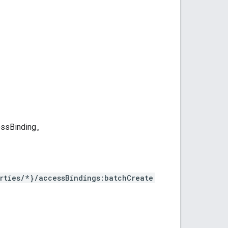
Binding。
rties/*}/accessBindings:batchCreate