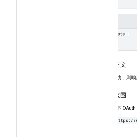
properties
.
expanded
Data
Sets
}
properties
.
firebase
Links
properties
.
google
Ads
Links
字段
properties
.
key
Events
properties
.
reporting
Data
requests[]
Annotations
properties
.
rollup
Property
Source
Links
properties
.
search
Ads360Links
响应正文
properties
.
subproperty
Event
Filters
如果成功，则响
properties
.
subproperty
Sync
Configs
Types
授权范围
Access
Date
Range
需要以下 OAut
Access
Dimension
Access
Filter
Expression
https://
Access
Metric
Access
Order
By
Attribution
Settings