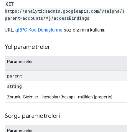
GET
https://analyticsadmin.googleapis.com/v1alpha/{
parent=accounts/*}/accessBindings
URL,
gRPC Kod Dönüştürme
söz dizimini kullanır.
Yol parametreleri
Parametreler
les
parent
rotocolSecrets
string
kConversionValueSchema
LinkProposals
Zorunlu. Biçimler: - hesaplar/{hesap} - mülkler/{property}
Links
Sorgu parametreleri
Parametreler