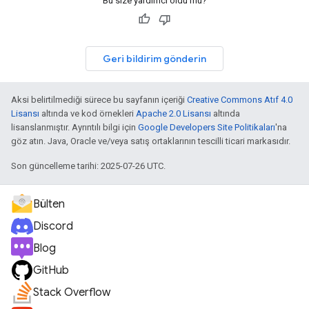
Bu size yardımcı oldu mu?
Geri bildirim gönderin
Aksi belirtilmediği sürece bu sayfanın içeriği
Creative Commons Atıf 4.0
Lisansı
altında ve kod örnekleri
Apache 2.0 Lisansı
altında
lisanslanmıştır. Ayrıntılı bilgi için
Google Developers Site Politikaları
'na
göz atın. Java, Oracle ve/veya satış ortaklarının tescilli ticari markasıdır.
Son güncelleme tarihi: 2025-07-26 UTC.
Bülten
Discord
Blog
GitHub
Stack Overflow