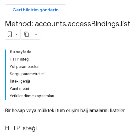
Geri bildirim gönderin
Method: accounts
.
access
Bindings
.
list
Bu sayfada
HTTP isteği
Yol parametreleri
Sorgu parametreleri
İstek içeriği
Yanıt metni
Yetkilendirme kapsamları
Bir hesap veya mülkteki tüm erişim bağlamalarını listeler.
HTTP isteği