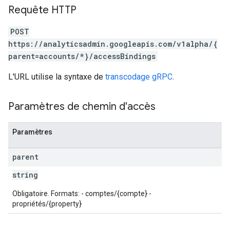
Requête HTTP
POST
https://analyticsadmin.googleapis.com/v1alpha/{
parent=accounts/*}/accessBindings
L'URL utilise la syntaxe de
transcodage gRPC
.
Paramètres de chemin d'accès
les
Paramètres
rotocolSecrets
parent
kConversionValueSchema
string
LinkProposals
Links
Obligatoire. Formats: - comptes/{compte} -
propriétés/{property}