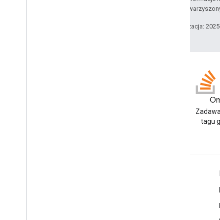
podmiotów stowarzyszon
Ostatnia aktualizacja: 202
Blog
Om
Przeczytaj bloga Google
Zadawa
Workspace Developers
tagu 
Google Workspace dla programistów
Omówienie platformy
Usługi dla deweloperów