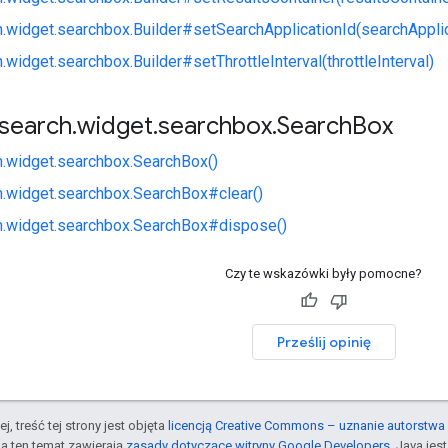
h.widget.searchbox.Builder#setSearchApplicationId(searchApplic
.widget.searchbox.Builder#setThrottleInterval(throttleInterval)
search
.
widget
.
searchbox
.
Search
Box
h.widget.searchbox.SearchBox()
h.widget.searchbox.SearchBox#clear()
h.widget.searchbox.SearchBox#dispose()
Czy te wskazówki były pomocne?
Prześlij opinię
j, treść tej strony jest objęta
licencją Creative Commons – uznanie autorstwa 
a ten temat zawierają
zasady dotyczące witryny Google Developers
. Java je