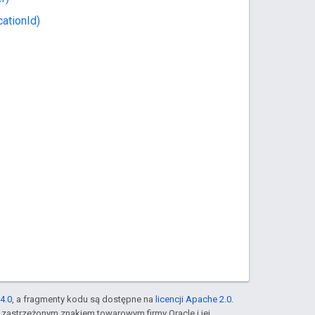
ationId)
4.0
, a fragmenty kodu są dostępne na
licencji Apache 2.0
.
st zastrzeżonym znakiem towarowym firmy Oracle i jej