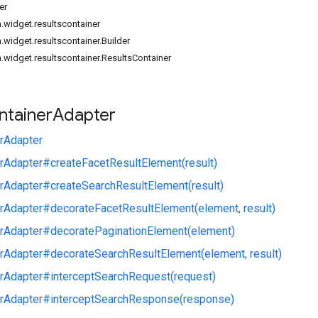
er
.widget.resultscontainer
.widget.resultscontainer.Builder
.widget.resultscontainer.ResultsContainer
ntainer
Adapter
rAdapter
rAdapter#createFacetResultElement(result)
rAdapter#createSearchResultElement(result)
rAdapter#decorateFacetResultElement(element, result)
erAdapter#decoratePaginationElement(element)
rAdapter#decorateSearchResultElement(element, result)
rAdapter#interceptSearchRequest(request)
erAdapter#interceptSearchResponse(response)