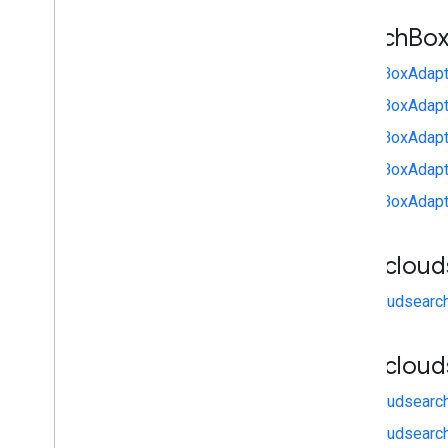
com
.
google
.
enterprise
.
cloudsearch
.
Search
Bo
sdk
.
config
,
com
.
google
.
enterprise
.
cloudsearch
.
SearchBoxAdapt
sdk
.
identity
com
.
google
.
enterprise
.
cloudsearch
.
SearchBoxAdapt
sdk
.
indexing
,
SearchBoxAdapt
com
.
google
.
enterprise
.
cloudsearch
.
sdk
.
indexing
.
template
SearchBoxAdapt
com
.
google
.
enterprise
.
cloudsearch
.
sdk
.
indexing
.
traverser
,
SearchBoxAdapt
com
.
google
.
enterprise
.
cloudsearch
.
sdk
.
indexing
.
utils
.
com
.
google
.
enterprise
.
cloudsearch
.
gapi
.
cloud
sdk
.
sdk;
com
.
google
.
enterprise
.
cloudsearch
.
gapi.cloudsearch
sdk
.
serving
.
gapi
.
cloud
Schematy
Znane schematy
gapi.cloudsearch
Zarezerwowane operatory
gapi.cloudsearch