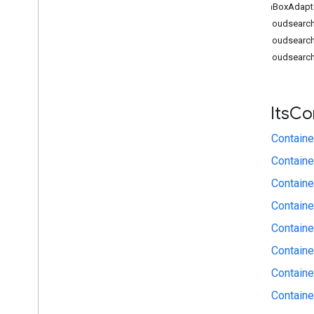
1
SearchBoxAdapt
gapi.cloudsearch
widżet wyszukiwania
gapi.cloudsearch
Podsumowanie zajęć
gapi.cloudsearch
Klasy CSS
Wyniki
Kontenera
.
Builder
Searchbox
.
Builder
Results
Co
gapi
.
cloudsearch
.
widget
.
resultscontainer
ResultsContaine
gapi
.
cloudsearch
.
widget
.
searchbox
ResultsContaine
Kontener wyników
Container
Adapter
ResultsContaine
Pole wyszukiwania
ResultsContaine
Adapter Search
Box
ResultsContain
Indeks wszystkich
ResultsContaine
Pakiet SDK Cloud Search Java
ResultsContaine
Podsumowanie pakietu
ResultsContain
com
.
google
.
enterprise
.
cloudsearch
.
sdk
,