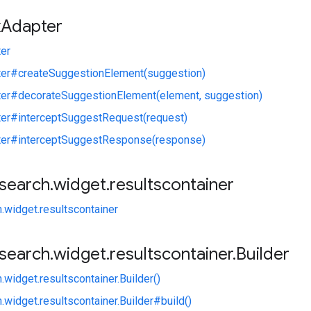
x
Adapter
er
er#createSuggestionElement(suggestion)
er#decorateSuggestionElement(element, suggestion)
er#interceptSuggestRequest(request)
er#interceptSuggestResponse(response)
search
.
widget
.
resultscontainer
.widget.resultscontainer
search
.
widget
.
resultscontainer
.
Builder
.widget.resultscontainer.Builder()
.widget.resultscontainer.Builder#build()