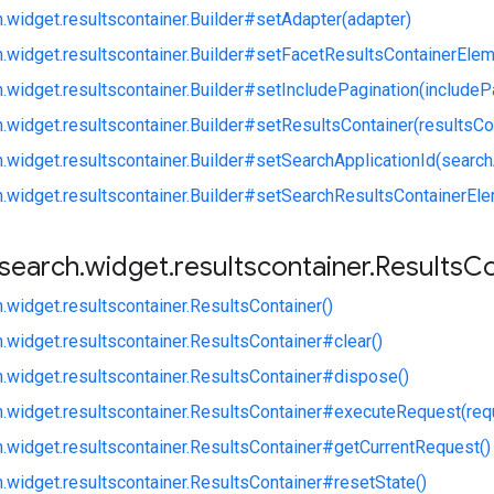
.widget.resultscontainer.Builder#setAdapter(adapter)
h.widget.resultscontainer.Builder#setFacetResultsContainerEle
.widget.resultscontainer.Builder#setIncludePagination(includeP
.widget.resultscontainer.Builder#setResultsContainer(resultsCo
.widget.resultscontainer.Builder#setSearchApplicationId(search
h.widget.resultscontainer.Builder#setSearchResultsContainerEl
search
.
widget
.
resultscontainer
.
Results
Co
.widget.resultscontainer.ResultsContainer()
.widget.resultscontainer.ResultsContainer#clear()
h.widget.resultscontainer.ResultsContainer#dispose()
h.widget.resultscontainer.ResultsContainer#executeRequest(req
h.widget.resultscontainer.ResultsContainer#getCurrentRequest()
.widget.resultscontainer.ResultsContainer#resetState()