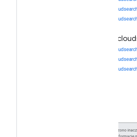
gapi.cloudsearc
gapi.cloudsearch
gapi
.
cloud
gapi.cloudsearc
gapi.cloudsearc
gapi.cloudsearc
O ile nie stwierdzono inacze
Szczegółowe informacje n