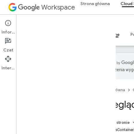
Strona główna
Cloud 
Workspace
Cloud Search
Informacje
Przegląd
Przewodniki
Materiały referencyjne
P
Czat
Interfejs API
Tłumaczenia wyge
Wprowadzenie
Parametry oprogramowania
sprzęgającego dostarczone przez
Strona główna
Google
Przeglą
Obsługiwane typy plików do
wyodrębniania tekstu
Limity Google Cloud Search
Na tej stronie
Cloud Search API
ResultsContaine