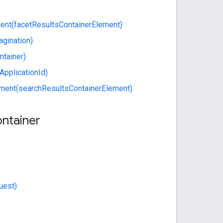
ment(facetResultsContainerElement)
agination)
ntainer)
ApplicationId)
ement(searchResultsContainerElement)
ntainer
uest)