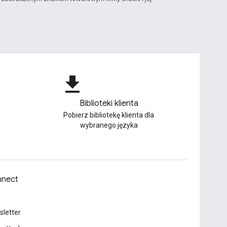
file_download
Biblioteki klienta
Pobierz bibliotekę klienta dla
wybranego języka
nect
letter