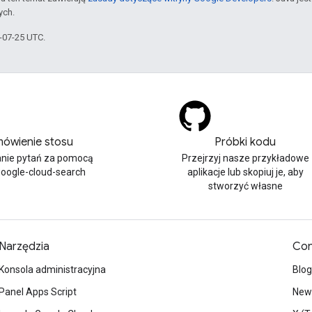
ych.
5-07-25 UTC.
ówienie stosu
Próbki kodu
nie pytań za pomocą
Przejrzyj nasze przykładowe
google-cloud-search
aplikacje lub skopiuj je, aby
stworzyć własne
Narzędzia
Con
Konsola administracyjna
Blog
Panel Apps Script
News