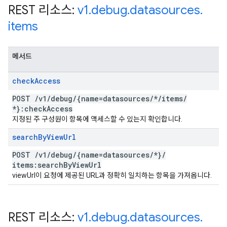
REST 리소스:
v1
.
debug
.
datasources
.
items
메서드
check
Access
POST
/
v1
/
debug
/
{name=datasources
/
*
/
items
/
*}:check
Access
지정된 주 구성원이 항목에 액세스할 수 있는지 확인합니다.
search
By
View
Url
POST
/
v1
/
debug
/
{name=datasources
/
*}
/
items:search
By
View
Url
viewUrl이 요청에 제공된 URL과 정확히 일치하는 항목을 가져옵니다.
REST 리소스:
v1
.
debug
.
datasources
.