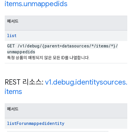
items
.
unmappedids
메서드
list
GET
/
v1
/
debug
/
{parent=datasources
/
*
/
items
/
*}
/
unmappedids
특정 상품의 매핑되지 않은 모든 ID를 나열합니다.
REST 리소스:
v1
.
debug
.
identitysources
.
items
메서드
list
Forunmappedidentity