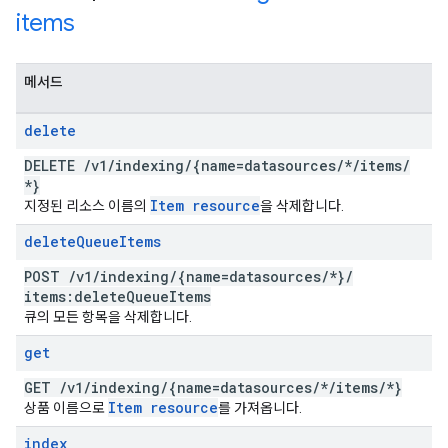
items
메서드
delete
DELETE
/
v1
/
indexing
/
{name=datasources
/
*
/
items
/
*}
Item resource
지정된 리소스 이름의
을 삭제합니다.
delete
Queue
Items
POST
/
v1
/
indexing
/
{name=datasources
/
*}
/
items:delete
Queue
Items
큐의 모든 항목을 삭제합니다.
get
GET
/
v1
/
indexing
/
{name=datasources
/
*
/
items
/
*}
Item resource
상품 이름으로
를 가져옵니다.
index