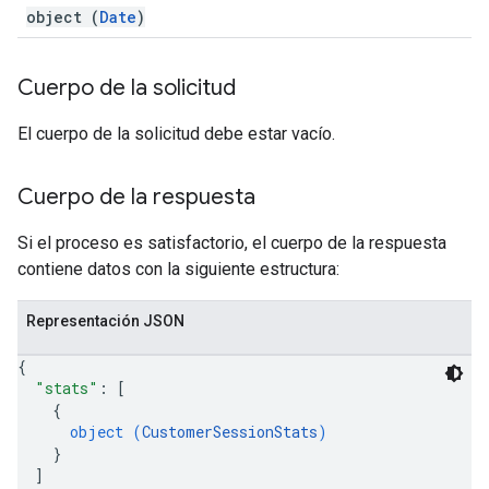
object (
Date
)
Cuerpo de la solicitud
El cuerpo de la solicitud debe estar vacío.
Cuerpo de la respuesta
Si el proceso es satisfactorio, el cuerpo de la respuesta
contiene datos con la siguiente estructura:
Representación JSON
fig
{
tity
"stats"
: 
[
xing.
{
exing.template
object (
CustomerSessionStats
)
ing.traverser.
}
]
ing.util