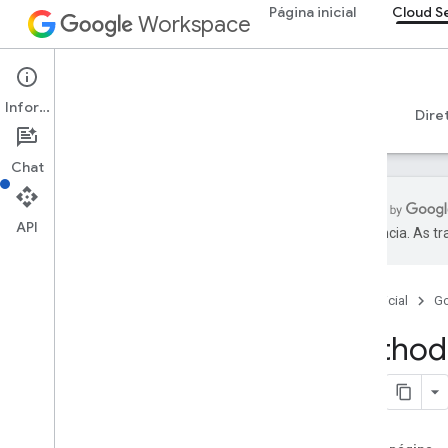
Página inicial
Cloud S
Workspace
Cloud Search
Informações
Visão geral
Guias
Referência
Suporte
Dire
Chat
API
preferência. As t
Introdução
Parâmetros do conector fornecidos
pelo Google
Página inicial
G
Tipos de arquivos com suporte para
Method:
extração de texto
Limites do Google Cloud Search
API Cloud Search
v1