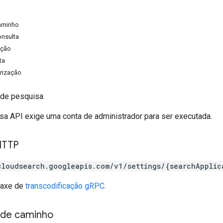
aminho
onsulta
ação
ta
rização
 de pesquisa.
sa API exige uma conta de administrador para ser executada.
HTTP
cloudsearch.googleapis.com/v1/settings/{searchApplic
taxe de
transcodificação gRPC
.
 de caminho