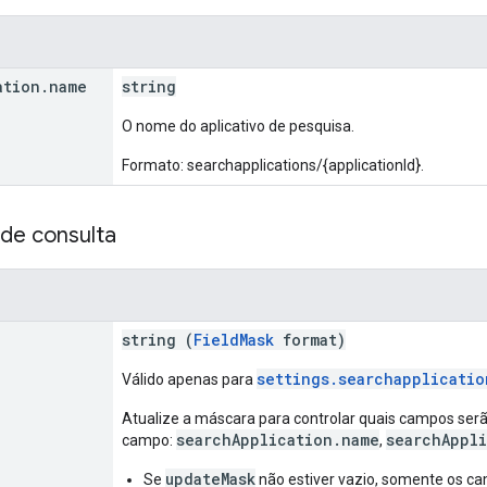
ation
.
name
string
O nome do aplicativo de pesquisa.
Formato: searchapplications/{applicationId}.
de consulta
string (
FieldMask
format)
settings.searchapplicatio
Válido apenas para
Atualize a máscara para controlar quais campos ser
searchApplication.name
searchAppli
campo:
,
updateMask
Se
não estiver vazio, somente os c