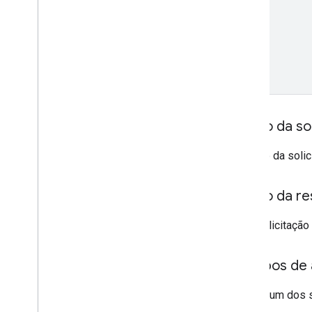
Code
GSuite
Principal
Código do item
List
Unmapped
Identity
Response
Pessoa
Modo
Mode
.
Solicitar
Request
Options
Corpo da sol
Esquema
O corpo da soli
widget da Pesquisa
Resumo da aula
Classes CSS
Corpo da re
resultcontainer
.
Builder
Se a solicitaçã
caixa de pesquisa
.
Criador
gapi
.
cloudsearch
.
widget
.
resultscontainer
Escopos de 
gapi
.
cloudsearch
.
widget
.
searchbox
Contêiner de resultados
Requer um dos 
Adaptador de resultados