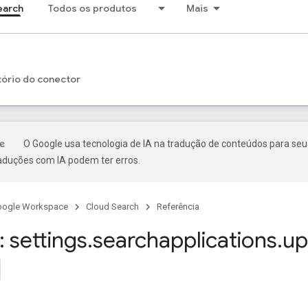
earch
Todos os produtos
Mais
tório do conector
O Google usa tecnologia de IA na tradução de conteúdos para seu
raduções com IA podem ter erros.
oogle Workspace
Cloud Search
Referência
 settings
.
searchapplications
.
up