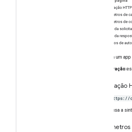
Nesta página
Visão geral
Solicitação HTTP
Top
Level
Parâmetros de c
Recursos REST
Parâmetros de c
debug
.
datasources
.
items
Corpo da solicit
debug
.
datasources
.
items
.
Corpo da respos
unmappedids
Escopos de auto
debug
.
identitysources
.
items
debug
.
identitysources
.
Atualiza um app
unmappedids
index
.
datasources
Observação
:es
index
.
datasources
.
items
media
Solicitação 
operações
consulta
PUT https://
query
.
sources
configurações
O URL usa a sin
Configurações
configurações
.
pesquisaaplicativos
Parâmetros
Visão geral