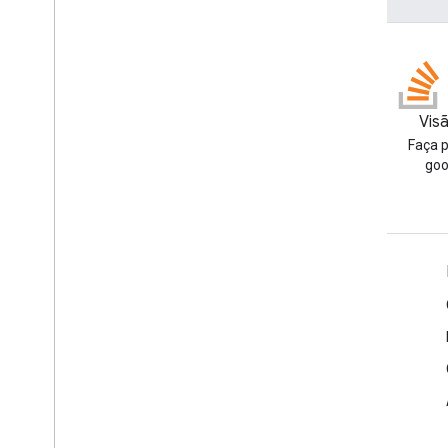
sdk
.
sdk
com
.
google
.
enterprise
.
cloudsearch
.
sdk
.
serving
Esquemas
Esquemas conhecidos
Blog
Visã
Operadores reservados
Leia o blog para
Faça 
desenvolvedores do Google
goo
Workspace
Google Workspace para desenvolvedores
Visão geral da plataforma
Produtos para desenvolvedores
Notas da versão
Suporte para desenvolvedores
Termos de Serviço