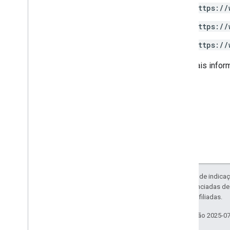
Caixa de pesquisa
https://
Search
Box
Adapter
https://
Índice completo
https://
SDK do Cloud Search para Java
Para mais infor
Resumo do pacote
com
.
google
.
enterprise
.
cloudsearch
.
sdk
com
.
google
.
enterprise
.
cloudsearch
.
sdk
.
config
com
.
google
.
enterprise
.
cloudsearch
.
sdk
.
identity
com
.
google
.
enterprise
.
cloudsearch
.
sdk
.
indexing
com
.
google
.
enterprise
.
cloudsearch
.
sdk
.
indexing
.
template
Exceto em caso de indicaç
com
.
google
.
enterprise
.
cloudsearch
.
código são licenciadas d
sdk
.
indexing
.
traverser
da Oracle e/ou afiliadas.
com
.
google
.
enterprise
.
cloudsearch
.
sdk
.
indexing
.
util
Última atualização 2025-0
com
.
google
.
enterprise
.
cloudsearch
.