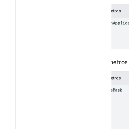
create
Parâmetros
delete
get
search
Applic
list
patch
reset
update
stats
estatísticas
.
index
.
datasources
Parâmetros 
Estatísticas
.
consulta
.
pesquisa
aplicativos
estatísticas
.
sessão
.
de
_
pesquisa
Parâmetros
Estatísticas
.
usuário
.
aplicativosdepesquisa
update
Mask
Tipos
Configurações do cliente
Date
Debug
Options
External
Identity
Resolution
Status
.