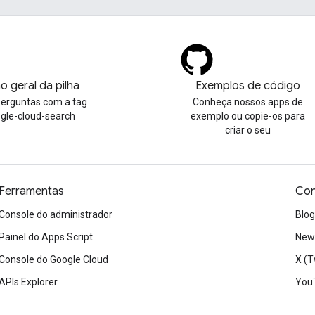
o geral da pilha
Exemplos de código
perguntas com a tag
Conheça nossos apps de
gle-cloud-search
exemplo ou copie-os para
criar o seu
Ferramentas
Con
Console do administrador
Blog
Painel do Apps Script
News
Console do Google Cloud
X (T
APIs Explorer
You