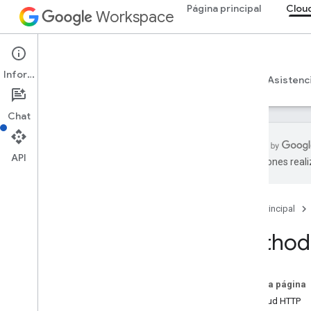
Página principal
Clou
Workspace
Cloud Search
Información
Descripción general
Guías
Referencia
Asistenc
Chat
API
traducciones real
Introducción
Parámetros del conector que
proporciona Google
Página principal
Tipos de archivos admitidos para la
Method:
extracción de texto
Límites de Google Cloud Search
En esta página
API de Cloud Search
Solicitud HTTP
v1