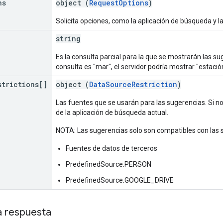
ns
object (
RequestOptions
)
Solicita opciones, como la aplicación de búsqueda y la
string
Es la consulta parcial para la que se mostrarán las s
consulta es "mar", el servidor podría mostrar "estació
strictions[]
object (
DataSourceRestriction
)
Las fuentes que se usarán para las sugerencias. Si n
de la aplicación de búsqueda actual.
NOTA: Las sugerencias solo son compatibles con las s
Fuentes de datos de terceros
PredefinedSource.PERSON
PredefinedSource.GOOGLE_DRIVE
a respuesta