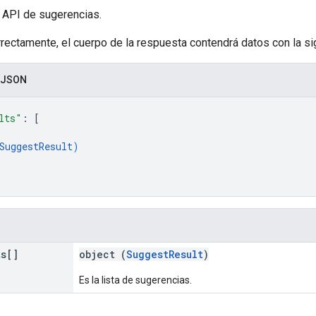
 API de sugerencias.
rrectamente, el cuerpo de la respuesta contendrá datos con la sig
 JSON
lts"
: 
[
SuggestResult
)
ts[]
object (
SuggestResult
)
Es la lista de sugerencias.