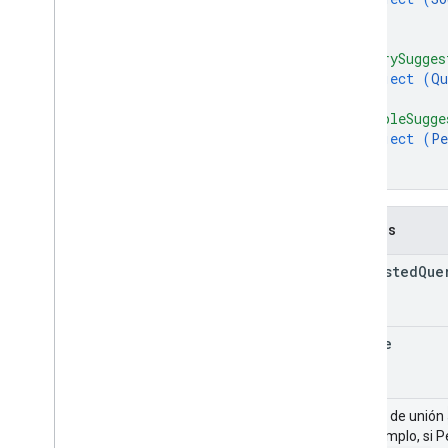
}
,
"querySugges
object (
Qu
}
,
"peopleSugge
object (
Pe
}
}
Campos
suggested
Que
source
Campo de unión
Por ejemplo, si 