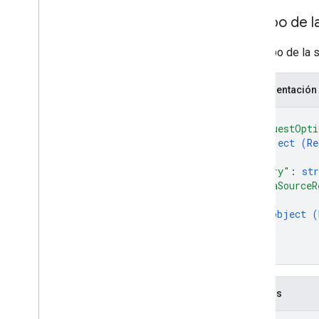
configuración
Cuerpo de la
config
.
datasources
configuración
.
El cuerpo de la s
aplicacionesdebúsqueda
estadísticas
Representación
estadísticas
.
index
.
datasources
estadísticas
.
query
.
{
searchapplications
"requestOpti
estadísticas
.
session
.
object (
Re
searchapplications
}
,
aplicaciones
.
user
.
"query"
: 
str
searchapplications
"dataSourceR
{
Tipos
object (
Configuración del cliente
}
Fecha
]
Debug
Options
}
External
Identity
Resolution
Status
.
Code
.
Campos
Director de G Suite
Item
Status
.
Code