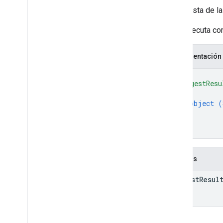
Respuesta de la
SDK de Java de Cloud Search
Si se ejecuta co
Package summary
com
.
google
.
enterprise
.
cloudsearch
.
sdk
Representación
com
.
google
.
enterprise
.
cloudsearch
.
{
sdk
.
config
"suggestResu
com
.
google
.
enterprise
.
cloudsearch
.
{
sdk
.
identity
object (
com
.
google
.
enterprise
.
cloudsearch
.
}
sdk
.
indexing
.
]
com
.
google
.
enterprise
.
cloudsearch
.
}
sdk
.
indexing
.
template
com
.
google
.
enterprise
.
cloudsearch
.
sdk
.
indexing
.
traverser
.
Campos
com
.
google
.
enterprise
.
cloudsearch
.
sdk
.
indexing
.
util
suggest
Resul
com
.
google
.
enterprise
.
cloudsearch
.
sdk
.
sdk
.
com
.
google
.
enterprise
.
cloudsearch
.
sdk
.
serving