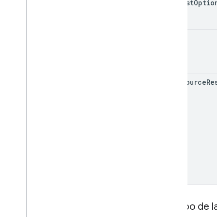
request
Optio
List
Unmapped
Identities
Response
Person
Modo de solicitud
.
query
Request
Options
Esquema
Widget de la Búsqueda
data
Source
Re
Resumen de la clase
Clases de CSS
resultadoscontainer
.
Builder
Cuadro de búsqueda
gapi
.
cloudsearch
.
widget
.
resultscontainer
gapi
.
cloudsearch
.
widget
.
searchbox
Contenedor de resultados
Contenedor de resultados
Cuadro de búsqueda
Search
Box
Adapter
Cuerpo de l
Índice de todo