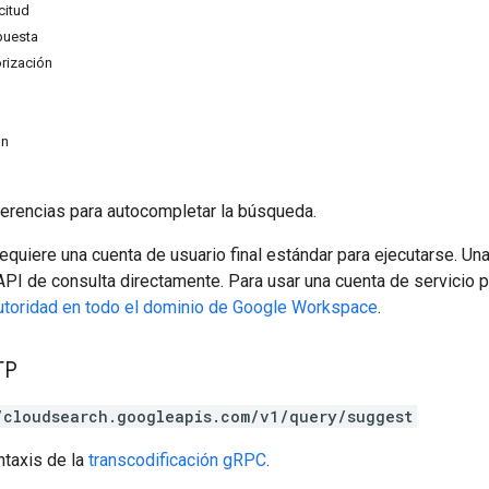
citud
puesta
rización
n
on
erencias para autocompletar la búsqueda.
equiere una cuenta de usuario final estándar para ejecutarse. Una
 API de consulta directamente. Para usar una cuenta de servicio pa
utoridad en todo el dominio de Google Workspace
.
TP
/cloudsearch.googleapis.com/v1/query/suggest
ntaxis de la
transcodificación gRPC
.