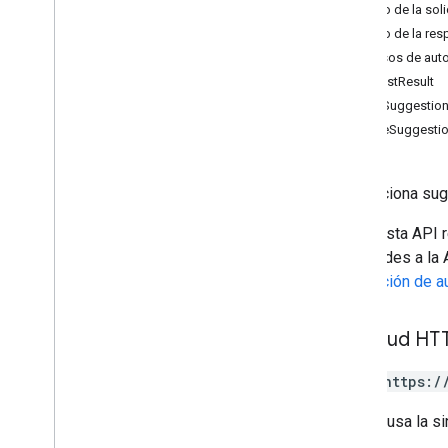
Cuerpo de la soli
Descripción general
Cuerpo de la res
Top
Level
Permisos de auto
Recursos de REST
SuggestResult
debug
.
datasources
.
items
.
QuerySuggestio
debug
.
datasources
.
items
.
PeopleSuggesti
unmappedids
debug
.
identitysources
.
items
.
debug
.
identitysources
.
Proporciona sug
unmappedids
Indexing
.
datasources
Nota:
Esta API r
index
.
datasources
.
items
.
solicitudes a la
media
delegación de a
operaciones
consulta
Solicitud HT
Descripción general
remove
Activity
POST https:/
search
suggest
La URL usa la si
consulta
.
fuentes