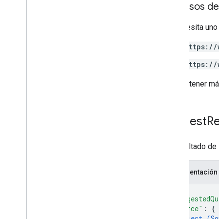
Permisos de
Esquemas
Esquemas conocidos
Se necesita uno
Operadores reservados
https://
https://
Para obtener má
Suggest
Re
Un resultado de
Representación
{
"suggestedQu
"source"
: 
{
object (
So