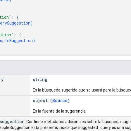
tion"
: 
{
erySuggestion
)
stion"
: 
{
opleSuggestion
)
ry
string
Es la búsqueda sugerida que se usará para la búsqued
object (
Source
)
Es la fuente de la sugerencia.
suggestion
. Contiene metadatos adicionales sobre la búsqueda sugeri
PeopleSuggestion está presente, indica que suggested_query es una sug