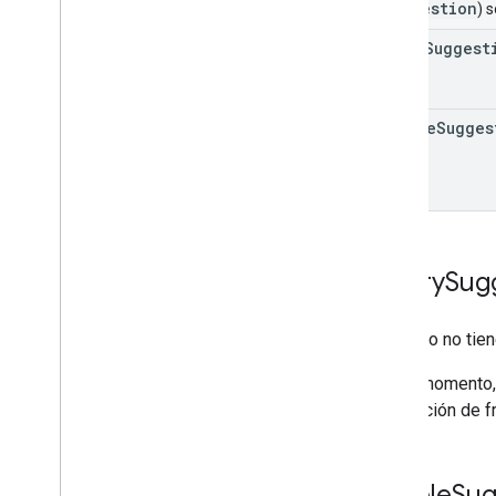
suggestion
(
) 
query
Suggest
people
Sugges
Query
Sug
Este tipo no tie
Por el momento,
finalización de f
People
Sug