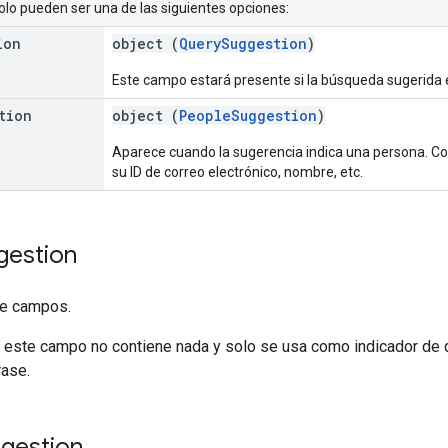
solo pueden ser una de las siguientes opciones:
ion
object (
QuerySuggestion
)
Este campo estará presente si la búsqueda sugerida e
tion
object (
PeopleSuggestion
)
Aparece cuando la sugerencia indica una persona. C
su ID de correo electrónico, nombre, etc.
gestion
ne campos.
 este campo no contiene nada y solo se usa como indicador de q
rase.
gestion