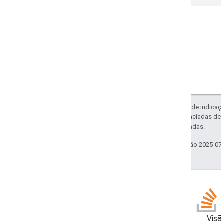
External
Identity
Resolution
Status
.
Code
GSuite
Principal
Código do item
List
Unmapped
Identity
Response
Pessoa
Modo
Mode
.
Solicitar
Request
Options
Esquema
Exceto em caso de indicaç
widget da Pesquisa
código são licenciadas d
Oracle e/ou afiliadas.
Resumo da aula
Classes CSS
Última atualização 2025-0
resultcontainer
.
Builder
caixa de pesquisa
.
Criador
gapi
.
cloudsearch
.
widget
.
resultscontainer
gapi
.
cloudsearch
.
widget
.
searchbox
Contêiner de resultados
Blog
Visã
Adaptador de resultados