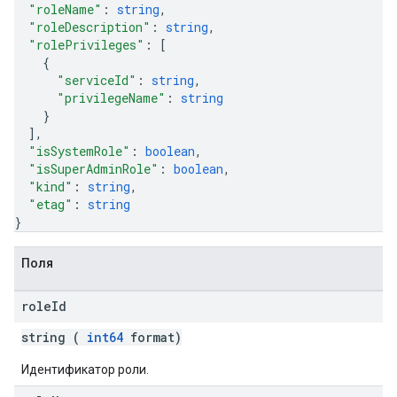
"roleName"
: 
string
,
"roleDescription"
: 
string
,
"rolePrivileges"
: 
[
{
"serviceId"
: 
string
,
"privilegeName"
: 
string
}
]
,
"isSystemRole"
: 
boolean
,
"isSuperAdminRole"
: 
boolean
,
"kind"
: 
string
,
"etag"
: 
string
}
Поля
role
Id
string (
int64
format)
Идентификатор роли.