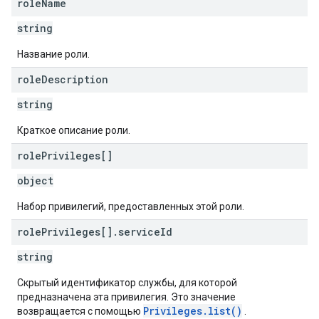
role
Name
string
Название роли.
role
Description
string
Краткое описание роли.
role
Privileges[]
object
Набор привилегий, предоставленных этой роли.
role
Privileges[]
.
service
Id
string
Скрытый идентификатор службы, для которой
предназначена эта привилегия. Это значение
Privileges.list()
возвращается с помощью
.