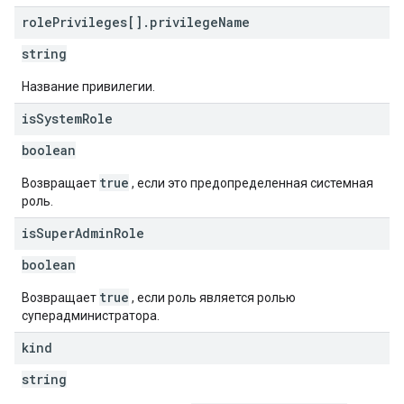
role
Privileges[]
.
privilege
Name
string
Название привилегии.
is
System
Role
boolean
true
Возвращает
, если это предопределенная системная
роль.
is
Super
Admin
Role
boolean
true
Возвращает
, если роль является ролью
суперадминистратора.
kind
string