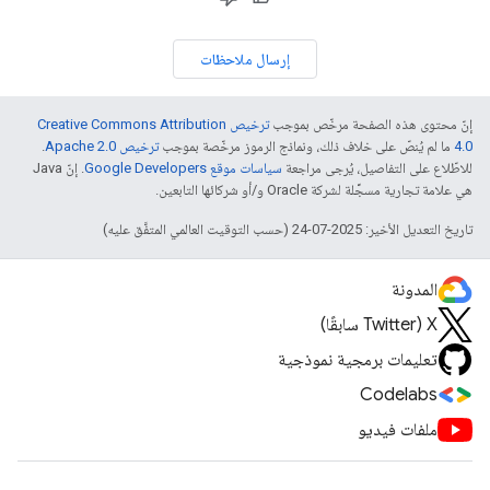
إرسال ملاحظات
إنّ محتوى هذه الصفحة مرخّص بموجب
ترخيص Creative Commons Attribution
4.0‏
ما لم يُنصّ على خلاف ذلك، ونماذج الرموز مرخّصة بموجب
ترخيص Apache 2.0‏
.
للاطّلاع على التفاصيل، يُرجى مراجعة
سياسات موقع Google Developers‏
. إنّ Java
هي علامة تجارية مسجَّلة لشركة Oracle و/أو شركائها التابعين.
تاريخ التعديل الأخير: 2025-07-24 (حسب التوقيت العالمي المتفَّق عليه)
المدونة
‫X ‏(Twitter سابقًا)
تعليمات برمجية نموذجية
Codelabs
ملفات فيديو