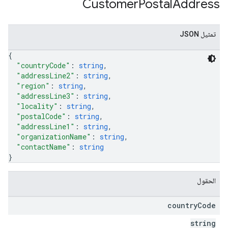
Customer
Postal
Address
تمثيل JSON
{
"countryCode"
: 
string
,
"addressLine2"
: 
string
,
"region"
: 
string
,
"addressLine3"
: 
string
,
"locality"
: 
string
,
"postalCode"
: 
string
,
"addressLine1"
: 
string
,
"organizationName"
: 
string
,
"contactName"
: 
string
}
الحقول
country
Code
string