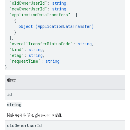
"oldOwnerUserId"
: 
string
,
"newOwnerUserId"
: 
string
,
"applicationDataTransfers"
: 
[
{
object (
ApplicationDataTransfer
)
}
]
,
"overallTransferStatusCode"
: 
string
,
"kind"
: 
string
,
"etag"
: 
string
,
"requestTime"
: 
string
}
फ़ील्ड
id
string
सिर्फ़ पढ़ने के लिए. ट्रांसफ़र का आईडी.
old
Owner
User
Id