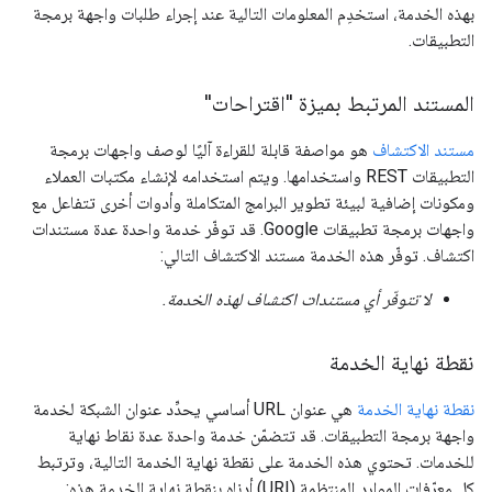
بهذه الخدمة، استخدِم المعلومات التالية عند إجراء طلبات واجهة برمجة
التطبيقات.
المستند المرتبط بميزة "اقتراحات"
مستند الاكتشاف
هو مواصفة قابلة للقراءة آليًا لوصف واجهات برمجة
التطبيقات REST واستخدامها. ويتم استخدامه لإنشاء مكتبات العملاء
ومكونات إضافية لبيئة تطوير البرامج المتكاملة وأدوات أخرى تتفاعل مع
واجهات برمجة تطبيقات Google. قد توفّر خدمة واحدة عدة مستندات
اكتشاف. توفّر هذه الخدمة مستند الاكتشاف التالي:
لا تتوفّر أي مستندات اكتشاف لهذه الخدمة.
نقطة نهاية الخدمة
نقطة نهاية الخدمة
هي عنوان URL أساسي يحدِّد عنوان الشبكة لخدمة
واجهة برمجة التطبيقات. قد تتضمّن خدمة واحدة عدة نقاط نهاية
للخدمات. تحتوي هذه الخدمة على نقطة نهاية الخدمة التالية، وترتبط
كل معرّفات الموارد المنتظمة (URI) أدناه بنقطة نهاية الخدمة هذه: