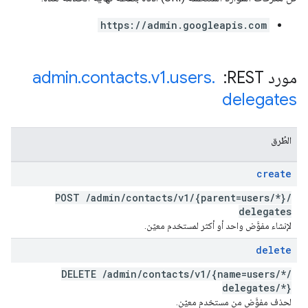
https://admin.googleapis.com
مورد REST: ‏
.
users
.
v1
.
contacts
.
admin
delegates
الطُرق
create
POST
/
admin
/
contacts
/
v1
/
{parent=users
/
*}
/
delegates
لإنشاء مفوَّض واحد أو أكثر لمستخدم معيّن.
delete
DELETE
/
admin
/
contacts
/
v1
/
{name=users
/
*
/
delegates
/
*}
لحذف مفوَّض من مستخدم معيّن.