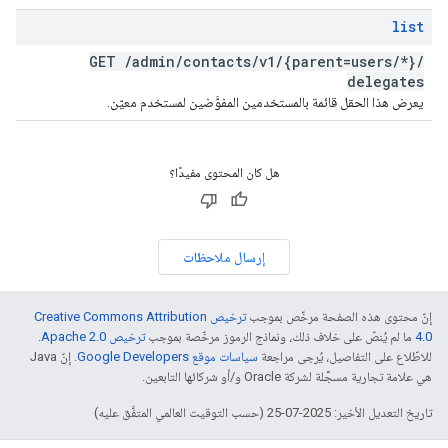
list
GET
/
admin
/
contacts
/
v1
/
{parent=users
/
*}
/
delegates
يعرض هذا الحقل قائمة بالمستخدمين المفوَّضين لمستخدم معيّن.
هل كان المحتوى مفيدًا؟
إرسال ملاحظات
إنّ محتوى هذه الصفحة مرخّص بموجب
ترخيص Creative Commons Attribution
4.0‏
ما لم يُنصّ على خلاف ذلك، ونماذج الرموز مرخّصة بموجب
ترخيص Apache 2.0‏
.
للاطّلاع على التفاصيل، يُرجى مراجعة
سياسات موقع Google Developers‏
. إنّ Java
هي علامة تجارية مسجَّلة لشركة Oracle و/أو شركائها التابعين.
تاريخ التعديل الأخير: 2025-07-25 (حسب التوقيت العالمي المتفَّق عليه)