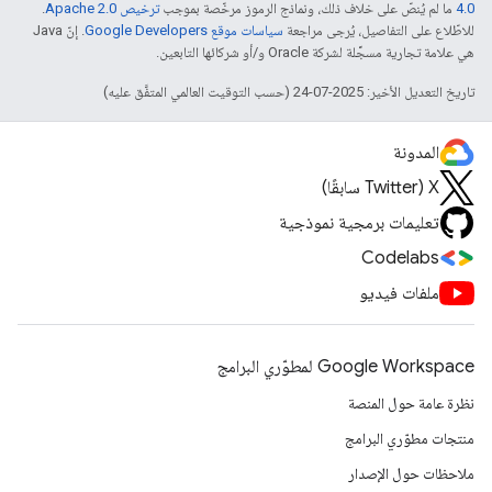
4.0‏
ما لم يُنصّ على خلاف ذلك، ونماذج الرموز مرخّصة بموجب
ترخيص Apache 2.0‏
.
للاطّلاع على التفاصيل، يُرجى مراجعة
سياسات موقع Google Developers‏
. إنّ Java
هي علامة تجارية مسجَّلة لشركة Oracle و/أو شركائها التابعين.
تاريخ التعديل الأخير: 2025-07-24 (حسب التوقيت العالمي المتفَّق عليه)
المدونة
‫X ‏(Twitter سابقًا)
تعليمات برمجية نموذجية
Codelabs
ملفات فيديو
Google Workspace لمطوّري البرامج
نظرة عامة حول المنصة
منتجات مطوّري البرامج
ملاحظات حول الإصدار