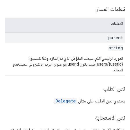
مَعلمات المسار
المعلمات
parent
string
المورد الرئيسي الذي سيملك المفوَّض الذي تم إنشاؤه وفقًا للتنسيق:
users/{userId} حيث يكون userId هو عنوان البريد الإلكتروني للمستخدم
المحدّد.
نص الطلب
يحتوي نص الطلب على مثال
Delegate
.
نص الاستجابة
إذا كانت الاستجابة ناجحة، يحتوي نص الاستجابة على مثيل تم إنشاؤه