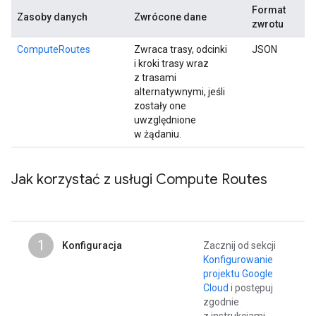
Format
Zasoby danych
Zwrócone dane
zwrotu
ComputeRoutes
Zwraca trasy, odcinki
JSON
i kroki trasy wraz
z trasami
alternatywnymi, jeśli
zostały one
uwzględnione
w żądaniu.
Jak korzystać z usługi Compute Routes
1
Konfiguracja
Zacznij od sekcji
Konfigurowanie
projektu Google
Cloud
i postępuj
zgodnie
z instrukcjami